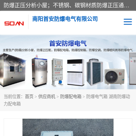
防爆正压分析小屋；不锈钢、碳钢材质防爆正压通风柜，分上下、左右、外挂三种款式；立式、挂式防爆配电柜体；不锈钢、碳钢防爆变频、磁力、星三角启动器；不锈钢、碳钢、铸铝防爆控制箱柜；可操作按键、多块式防爆仪表箱；多材质防爆接线箱；台式防爆电脑、防爆监视器。产品适配石油、化工、煤炭、电力、纺织、酿酒、航天、铁路、冶金、船舶、消防、市政等多行业工况使用。
南阳首安防爆电气有限公司
防爆小屋
防爆正压柜
防爆空调
防爆配电箱
防爆控制箱
防爆接线箱
当前位置：
首页
>
供应商机
>
防爆配电箱
> 防爆电气箱 湖南防爆动
防爆操作柱
防爆监视显示器
力配电箱
防爆检修箱
防爆暖风机