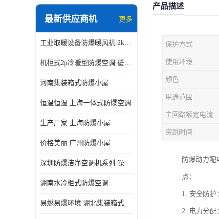
产品描述
最新供应商机
更多
工业取暖设备防爆暖风机 2kw-30kw 壁挂式、立式
保护方式
使用环境
机柜式2p冷暖型防爆空调 壁挂式防爆空调 定制厂家
颜色
河南集装箱式防爆小屋
用途范围
恒温恒湿 上海一体式防爆空调
主回路额定电流
生产厂家 上海防爆小屋
突跳时间
价格美丽 广州防爆小屋
防爆动力配
深圳防爆洁净空调机系列 噪音低
点：
湖南水冷柜式防爆空调
1. 安全
易燃易爆环境 湖北集装箱式防爆小屋
2. 电力