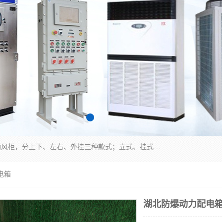
防爆正压分析小屋；不锈钢、碳钢材质防爆正压通风柜，分上下、左右、外挂三种款式；立式、挂式防爆配电柜体；不锈钢、碳钢防爆变频、磁力、星三角启动器；不锈钢、碳钢、铸铝防爆控制箱柜；可操作按键、多块式防爆仪表箱；多材质防爆接线箱；台式防爆电脑、防爆监视器。产品适配石油、化工、煤炭、电力、纺织、酿酒、航天、铁路、冶金、船舶、消防、市政等多行业工况使用。
电箱
湖北防爆动力配电