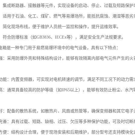
控制：集成断路器、接触器等元件，实现设备的启动、停止、过载及短路保护
适应：适用于石油、化工、煤矿、燃气等易爆场所，能抵抗腐蚀、潮湿等恶劣
管理：简化现场布线，便于维护人员统一监控和操作，提升运维效率。
障：符合防爆标准（如GB3836、IECEx等），满足安全生产法规要求。
电箱是一种专门用于易燃易爆环境中的电气设备，具有以下特点：
性能强：采用防爆外壳和特殊结构设计，能够有效隔离内部电气元件产生的
控制功能：内置变频器，可实现对电机转速的调节，满足不同工况下的动力
等级高：通常具备较高的防护等级（如IP65以上），能够有效防止粉尘、
。
性能好：配备的散热系统，如散热片、风扇或热管等，确保变频器和其它电
保护完善：具有过载、短路、缺相、过压、欠压等多种保护功能，可及时切
维护方便：结构设计合理，便于现场安装和后期维护，部分型号还支持模块