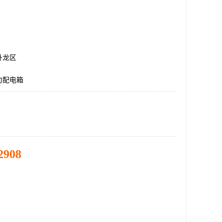
卧龙区
力配电箱
2908