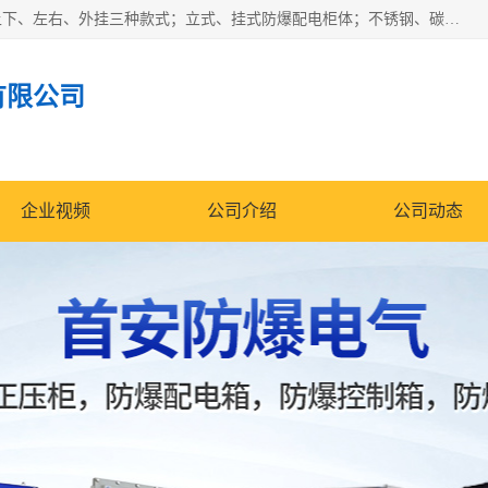
防爆正压分析小屋；不锈钢、碳钢材质防爆正压通风柜，分上下、左右、外挂三种款式；立式、挂式防爆配电柜体；不锈钢、碳钢防爆变频、磁力、星三角启动器；不锈钢、碳钢、铸铝防爆控制箱柜；可操作按键、多块式防爆仪表箱；多材质防爆接线箱；台式防爆电脑、防爆监视器。产品适配石油、化工、煤炭、电力、纺织、酿酒、航天、铁路、冶金、船舶、消防、市政等多行业工况使用。
有限公司
企业视频
公司介绍
公司动态