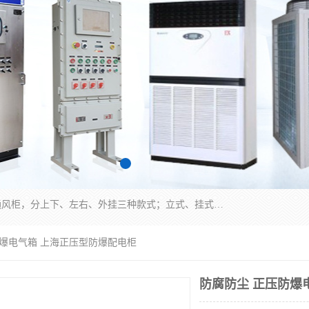
防爆正压分析小屋；不锈钢、碳钢材质防爆正压通风柜，分上下、左右、外挂三种款式；立式、挂式防爆配电柜体；不锈钢、碳钢防爆变频、磁力、星三角启动器；不锈钢、碳钢、铸铝防爆控制箱柜；可操作按键、多块式防爆仪表箱；多材质防爆接线箱；台式防爆电脑、防爆监视器。产品适配石油、化工、煤炭、电力、纺织、酿酒、航天、铁路、冶金、船舶、消防、市政等多行业工况使用。
防爆电气箱 上海正压型防爆配电柜
防腐防尘 正压防爆