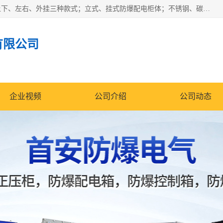
防爆正压分析小屋；不锈钢、碳钢材质防爆正压通风柜，分上下、左右、外挂三种款式；立式、挂式防爆配电柜体；不锈钢、碳钢防爆变频、磁力、星三角启动器；不锈钢、碳钢、铸铝防爆控制箱柜；可操作按键、多块式防爆仪表箱；多材质防爆接线箱；台式防爆电脑、防爆监视器。产品适配石油、化工、煤炭、电力、纺织、酿酒、航天、铁路、冶金、船舶、消防、市政等多行业工况使用。
有限公司
企业视频
公司介绍
公司动态