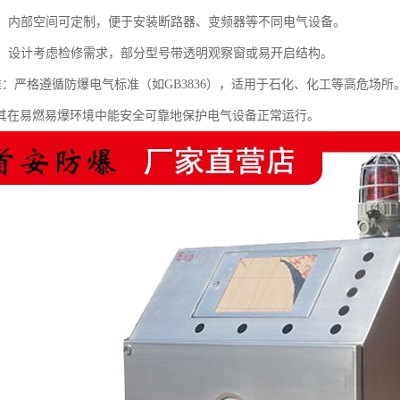
配置：内部空间可定制，便于安装断路器、变频器等不同电气设备。
方便：设计考虑检修需求，部分型号带透明观察窗或易开启结构。
标准：严格遵循防爆电气标准（如GB3836），适用于石化、化工等高危场所
其在易燃易爆环境中能安全可靠地保护电气设备正常运行。