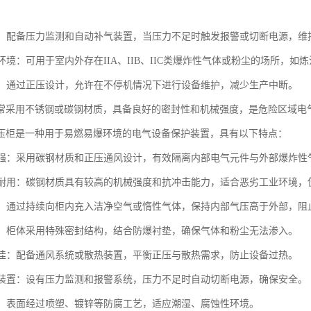
报警：配备压力监测和自动补气装置，当压力不足时触发报警或切断电源，维
种环境：可用于室内外存在IIA、IIB、IIC类爆炸性气体或粉尘的场所，
便利：通过正压设计，允许在不停机情况下进行设备维护，减少生产中断。
常采用不锈钢或碳钢材质，具备良好的密封性和机械强度，是危险区域电
压柜是一种用于易燃易爆环境的电气设备保护装置，具有以下特点：
性能强：采用碳钢材质和正压通风设计，有效隔离内部电气元件与外部爆炸
坚固耐用：碳钢材质具有较高的机械强度和抗冲击能力，适合恶劣工业环境，
保护：通过持续向柜内充入洁净空气或惰性气体，保持内部气压高于外部，
性好：柜体采用特殊密封结构，结合防爆衬垫，确保气体和粉尘无法渗入。
性能佳：配备通风系统或散热装置，平衡正压与散热需求，防止设备过热。
连锁装置：设有压力监测和报警系统，压力不足时自动切断电源，确保安全。
处理：表面经过喷塑、镀锌等防腐工艺，适应潮湿、腐蚀性环境。