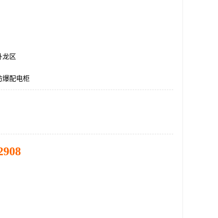
卧龙区
防爆配电柜
2908