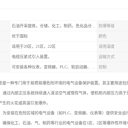
石油开采提炼，仓储，化工，制药，危化品仓库工业设施等含有易燃易爆气体的环境
防爆等级
优于国标
颜色
适用于20区，21区，22区
适用温度
电缆压紧式引入装置。
运输方式
可安装各种仪表，变频器，PLC、软启动器、触摸屏、计算机控制系统
控制
柜是一种专门用于易燃易爆危险环境的电气设备保护装置。其主要用途包
爆炸：通过内部正压系统持续通入清洁空气或惰性气体，使机柜内部压力高
产生的火花或高温引发爆炸。
设备：为安装在危险区域的电气设备（如PLC、变频器、仪表等）提供安全
行：确保化工、石油、气、制药等行业的电气设备在1区、2区等爆炸性环境中