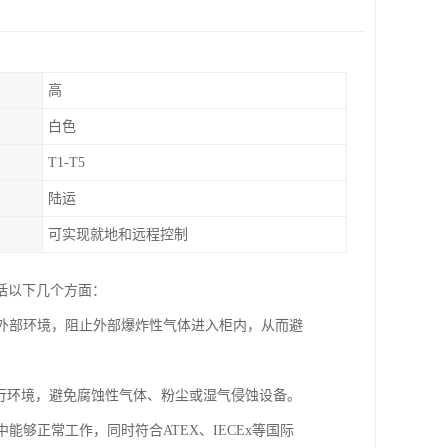
高
白色
T1-T5
陆运
可实现就地和远程控制
括以下几个方面：
于外部环境，阻止外部爆炸性气体进入柜内，从而避
运行环境，避免腐蚀性气体、粉尘或湿气侵蚀设备。
能够正常工作，同时符合ATEX、IECEx等国际