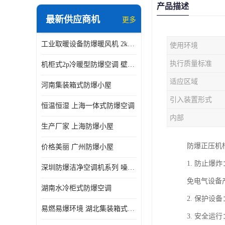
产品描述
最新供应商机
更多
工业取暖设备防爆暖风机 2kw-30kw 壁挂式、立式
使用环境
执行质量标准
机柜式2p冷暖型防爆空调 壁挂式防爆空调 定制厂家
适应区域
河南集装箱式防爆小屋
引入装置形式
恒温恒湿 上海一体式防爆空调
内部
生产厂家 上海防爆小屋
防爆正压机
价格美丽 广州防爆小屋
1. 防止
深圳防爆洁净空调机系列 噪音低
免电气设备
湖南水冷柜式防爆空调
2. 保护
易燃易爆环境 湖北集装箱式防爆小屋
3. 安全运