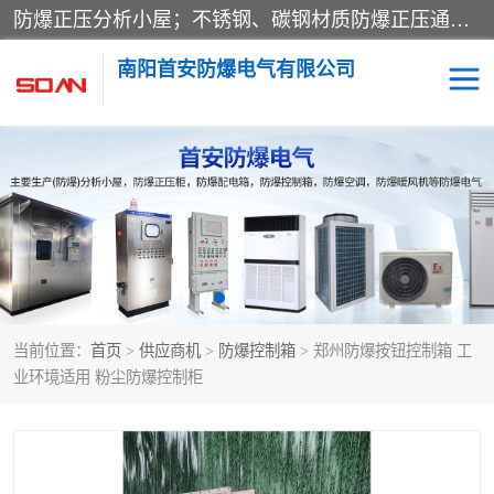
防爆正压分析小屋；不锈钢、碳钢材质防爆正压通风柜，分上下、左右、外挂三种款式；立式、挂式防爆配电柜体；不锈钢、碳钢防爆变频、磁力、星三角启动器；不锈钢、碳钢、铸铝防爆控制箱柜；可操作按键、多块式防爆仪表箱；多材质防爆接线箱；台式防爆电脑、防爆监视器。产品适配石油、化工、煤炭、电力、纺织、酿酒、航天、铁路、冶金、船舶、消防、市政等多行业工况使用。
南阳首安防爆电气有限公司
防爆小屋
防爆正压柜
防爆空调
防爆配电箱
防爆控制箱
防爆接线箱
当前位置：
首页
>
供应商机
>
防爆控制箱
> 郑州防爆按钮控制箱 工
防爆操作柱
防爆监视显示器
业环境适用 粉尘防爆控制柜
防爆检修箱
防爆暖风机