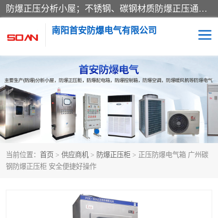
防爆正压分析小屋；不锈钢、碳钢材质防爆正压通风柜，分上下、左右、外挂三种款式；立式、挂式防爆配电柜体；不锈钢、碳钢防爆变频、磁力、星三角启动器；不锈钢、碳钢、铸铝防爆控制箱柜；可操作按键、多块式防爆仪表箱；多材质防爆接线箱；台式防爆电脑、防爆监视器。产品适配石油、化工、煤炭、电力、纺织、酿酒、航天、铁路、冶金、船舶、消防、市政等多行业工况使用。
南阳首安防爆电气有限公司
防爆小屋
防爆正压柜
防爆空调
防爆配电箱
防爆控制箱
防爆接线箱
当前位置：
首页
>
供应商机
>
防爆正压柜
> 正压防爆电气箱 广州碳
防爆操作柱
防爆监视显示器
钢防爆正压柜 安全便捷好操作
防爆检修箱
防爆暖风机