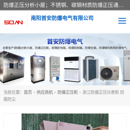
防爆正压分析小屋；不锈钢、碳钢材质防爆正压通风柜，分上下、左右、外挂三种款式；立式、挂式防爆配电柜体；不锈钢、碳钢防爆变频、磁力、星三角启动器；不锈钢、碳钢、铸铝防爆控制箱柜；可操作按键、多块式防爆仪表箱；多材质防爆接线箱；台式防爆电脑、防爆监视器。产品适配石油、化工、煤炭、电力、纺织、酿酒、航天、铁路、冶金、船舶、消防、市政等多行业工况使用。
南阳首安防爆电气有限公司
防爆小屋
防爆正压柜
防爆空调
防爆配电箱
防爆控制箱
防爆接线箱
当前位置：
首页
>
供应商机
>
防爆正压柜
> 浙江防爆正压仪表柜 防
防爆操作柱
防爆监视显示器
腐防尘
防爆检修箱
防爆暖风机