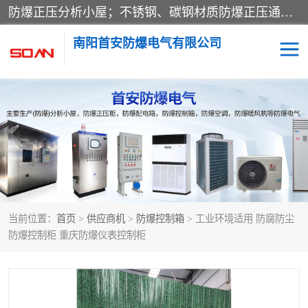
防爆正压分析小屋；不锈钢、碳钢材质防爆正压通风柜，分上下、左右、外挂三种款式；立式、挂式防爆配电柜体；不锈钢、碳钢防爆变频、磁力、星三角启动器；不锈钢、碳钢、铸铝防爆控制箱柜；可操作按键、多块式防爆仪表箱；多材质防爆接线箱；台式防爆电脑、防爆监视器。产品适配石油、化工、煤炭、电力、纺织、酿酒、航天、铁路、冶金、船舶、消防、市政等多行业工况使用。
南阳首安防爆电气有限公司
防爆小屋
防爆正压柜
防爆空调
防爆配电箱
防爆控制箱
防爆接线箱
当前位置：
首页
>
供应商机
>
防爆控制箱
> 工业环境适用 防腐防尘
防爆操作柱
防爆监视显示器
防爆控制柜 重庆防爆仪表控制柜
防爆检修箱
防爆暖风机