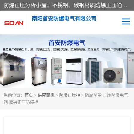
防爆正压分析小屋；不锈钢、碳钢材质防爆正压通风柜，分上下、左右、外挂三种款式；立式、挂式防爆配电柜体；不锈钢、碳钢防爆变频、磁力、星三角启动器；不锈钢、碳钢、铸铝防爆控制箱柜；可操作按键、多块式防爆仪表箱；多材质防爆接线箱；台式防爆电脑、防爆监视器。产品适配石油、化工、煤炭、电力、纺织、酿酒、航天、铁路、冶金、船舶、消防、市政等多行业工况使用。
南阳首安防爆电气有限公司
防爆小屋
防爆正压柜
防爆空调
防爆配电箱
防爆控制箱
防爆接线箱
当前位置：
首页
>
供应商机
>
防爆正压柜
> 防腐防尘 正压防爆电气
防爆操作柱
防爆监视显示器
箱 嘉兴正压防爆柜
防爆检修箱
防爆暖风机