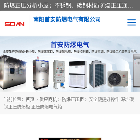
防爆正压分析小屋；不锈钢、碳钢材质防爆正压通风柜，分上下、左右、外挂三种款式；立式、挂式防爆配电柜体；不锈钢、碳钢防爆变频、磁力、星三角启动器；不锈钢、碳钢、铸铝防爆控制箱柜；可操作按键、多块式防爆仪表箱；多材质防爆接线箱；台式防爆电脑、防爆监视器。产品适配石油、化工、煤炭、电力、纺织、酿酒、航天、铁路、冶金、船舶、消防、市政等多行业工况使用。
南阳首安防爆电气有限公司
防爆小屋
防爆正压柜
防爆空调
防爆配电箱
防爆控制箱
防爆接线箱
当前位置：
首页
>
供应商机
>
防爆正压柜
> 安全便捷好操作 深圳碳
防爆操作柱
防爆监视显示器
钢正压防爆柜 正压防爆电气箱
防爆检修箱
防爆暖风机