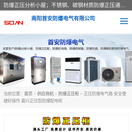
防爆正压分析小屋；不锈钢、碳钢材质防爆正压通风柜，分上下、左右、外挂三种款式；立式、挂式防爆配电柜体；不锈钢、碳钢防爆变频、磁力、星三角启动器；不锈钢、碳钢、铸铝防爆控制箱柜；可操作按键、多块式防爆仪表箱；多材质防爆接线箱；台式防爆电脑、防爆监视器。产品适配石油、化工、煤炭、电力、纺织、酿酒、航天、铁路、冶金、船舶、消防、市政等多行业工况使用。
南阳首安防爆电气有限公司
防爆小屋
防爆正压柜
防爆空调
防爆配电箱
防爆控制箱
防爆接线箱
当前位置：
首页
>
供应商机
>
防爆正压柜
> 正压防爆电气箱 安全便
防爆操作柱
防爆监视显示器
捷好操作 嘉兴正压型防爆配电柜
防爆检修箱
防爆暖风机