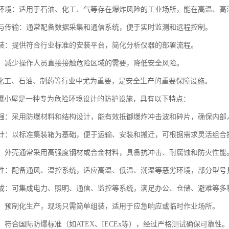
恶劣环境：适用于石油、化工、气等存在爆炸风险的工业场所，能在高温、
采集与传输：通常配备数据采集和通信系统，便于实时监测和远程控制。
化安装：提供符合行业标准的安装平台，简化分析仪器的部署流程。
保护：减少操作人员直接接触危险区域的需要，降低安全风险。
化工、石油、制药等行业中尤为重要，是安全生产的重要保障设施。
爆小屋是一种专为危险环境设计的防护设施，具有以下特点：
性能强：采用防爆材料和结构设计，能有效抵御爆炸冲击波和碎片，确保内部
化设计：以标准集装箱为基础，便于运输、安装和搬迁，可根据需求灵活组合
耐用：外壳通常采用高强度钢材或合金材料，具备抗冲击、耐腐蚀和防火性能
适应性：配备通风、温控系统，适应高温、低温、潮湿等恶劣环境，部分型号
能集成：可集成电力、照明、通信、监控等系统，满足办公、仓储、避难等多
部署：预制化生产，现场只需简单组装，适用于应急响应或临时作业场所。
证：符合国际防爆标准（如ATEX、IECEx等），经过严格测试确保可靠性。