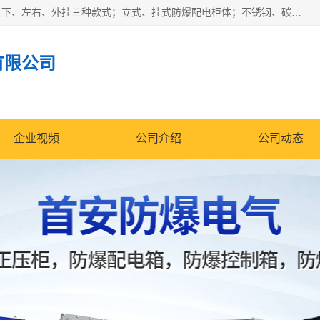
防爆正压分析小屋；不锈钢、碳钢材质防爆正压通风柜，分上下、左右、外挂三种款式；立式、挂式防爆配电柜体；不锈钢、碳钢防爆变频、磁力、星三角启动器；不锈钢、碳钢、铸铝防爆控制箱柜；可操作按键、多块式防爆仪表箱；多材质防爆接线箱；台式防爆电脑、防爆监视器。产品适配石油、化工、煤炭、电力、纺织、酿酒、航天、铁路、冶金、船舶、消防、市政等多行业工况使用。
有限公司
企业视频
公司介绍
公司动态