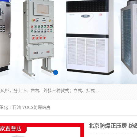
防爆正压分析小屋；不锈钢、碳钢材质防爆正压通风柜，分上下、左右、外挂三种款式；立式、挂式防爆配电柜体；不锈钢、碳钢防爆变频、磁力、星三角启动器；不锈钢、碳钢、铸铝防爆控制箱柜；可操作按键、多块式防爆仪表箱；多材质防爆接线箱；台式防爆电脑、防爆监视器。产品适配石油、化工、煤炭、电力、纺织、酿酒、航天、铁路、冶金、船舶、消防、市政等多行业工况使用。
织化工石油 VOCS防爆站房
北京防爆正压房 纺