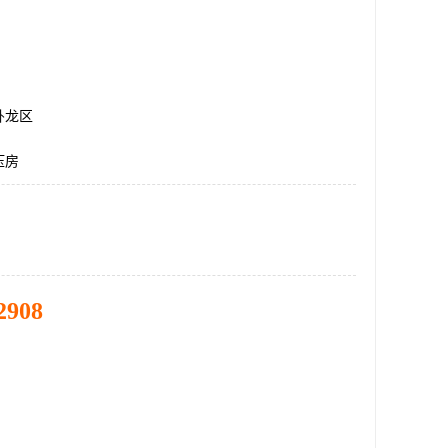
卧龙区
压房
2908