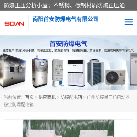
防爆正压分析小屋；不锈钢、碳钢材质防爆正压通风柜，分上下、左右、外挂三种款式；立式、挂式防爆配电柜体；不锈钢、碳钢防爆变频、磁力、星三角启动器；不锈钢、碳钢、铸铝防爆控制箱柜；可操作按键、多块式防爆仪表箱；多材质防爆接线箱；台式防爆电脑、防爆监视器。产品适配石油、化工、煤炭、电力、纺织、酿酒、航天、铁路、冶金、船舶、消防、市政等多行业工况使用。
南阳首安防爆电气有限公司
防爆小屋
防爆正压柜
防爆空调
防爆配电箱
防爆控制箱
防爆接线箱
当前位置：
首页
>
供应商机
>
防爆配电箱
> 广州防爆星三角启动器
防爆操作柱
防爆监视显示器
粉尘防爆配电箱
防爆检修箱
防爆暖风机