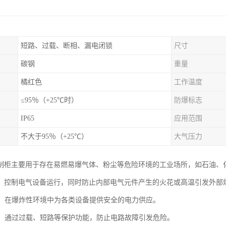
短路、过载、断相、漏电闭锁
尺寸
碳钢
重量
橘红色
工作温度
≤95％（+25℃时）
防爆标志
IP65
应用范围
不大于95％（+25℃）
大气压力
制柜主要用于存在易燃易爆气体、粉尘等危险环境的工业场所，如石油、
、控制电气设备运行，同时防止内部电气元件产生的火花或高温引发外部
分配：在爆炸性环境中为各类设备提供安全的电力供应。
保护：通过过载、短路等保护功能，防止电路故障引发危险。