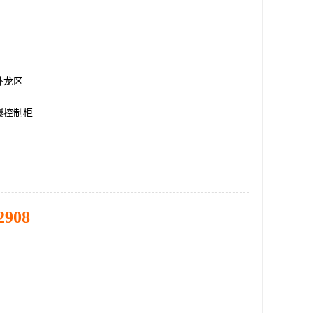
卧龙区
爆控制柜
2908