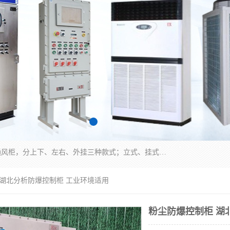
防爆正压分析小屋；不锈钢、碳钢材质防爆正压通风柜，分上下、左右、外挂三种款式；立式、挂式防爆配电柜体；不锈钢、碳钢防爆变频、磁力、星三角启动器；不锈钢、碳钢、铸铝防爆控制箱柜；可操作按键、多块式防爆仪表箱；多材质防爆接线箱；台式防爆电脑、防爆监视器。产品适配石油、化工、煤炭、电力、纺织、酿酒、航天、铁路、冶金、船舶、消防、市政等多行业工况使用。
 湖北分析防爆控制柜 工业环境适用
粉尘防爆控制柜 湖