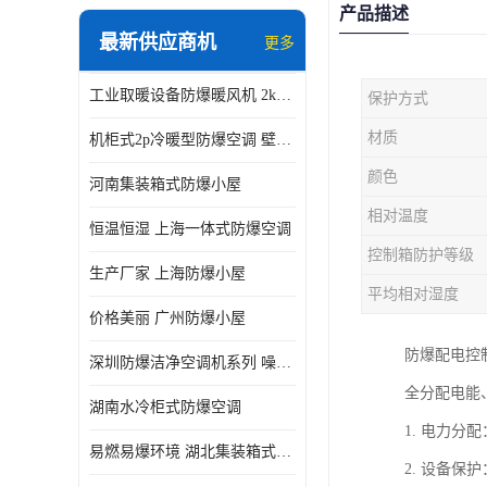
产品描述
最新供应商机
更多
工业取暖设备防爆暖风机 2kw-30kw 壁挂式、立式
保护方式
材质
机柜式2p冷暖型防爆空调 壁挂式防爆空调 定制厂家
颜色
河南集装箱式防爆小屋
相对温度
恒温恒湿 上海一体式防爆空调
控制箱防护等级
生产厂家 上海防爆小屋
平均相对湿度
价格美丽 广州防爆小屋
防爆配电控
深圳防爆洁净空调机系列 噪音低
全分配电能
湖南水冷柜式防爆空调
1. 电力
易燃易爆环境 湖北集装箱式防爆小屋
2. 设备