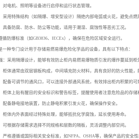
控制：对电机、照明等设备进行启停和运行状态管理。
安全：采用特殊结构（如隔爆、增安型设计）隔绝内部电弧或火花，避免点
适应：具备防腐、防水、防尘等功能，适用于潮湿、腐蚀性等恶劣工况。
循防爆标准（如GB3836、IECEx），确保在危险区域安全运行。
是一种专门设计用于存储易燃易爆危险化学品的设备，具有以下特点：
性能强：采用隔爆设计，能够有效防止柜内易燃易爆物质引发的爆炸蔓延到
材料：柜体通常由双层钢板构成，中间填充防火材料，具有良好的防火性能
设计：配备可调节的通风口，可以连接外部通风系统，有效排出柜内积聚的
标识：柜体上贴有醒目的安全标识和警告标签，提醒使用者注意危险品的存储
装置：配备静电接地装置，防止静电积累引发火花，确保操作安全。
蚀性：柜体内外表面经过特殊处理，能够抵抗化学腐蚀，延长使用寿命。
配置：可根据存储需求选择不同规格和层数的隔板，灵活调整内部空间。
准：严格遵循或国际相关安全标准，如NFPA、OSHA等，确保产品的安全