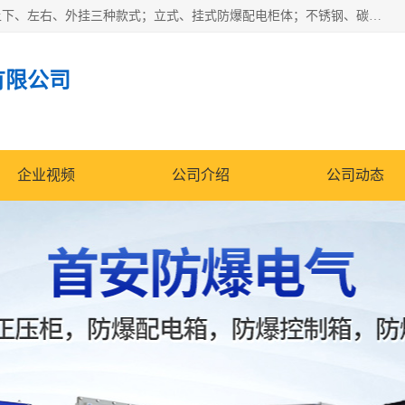
防爆正压分析小屋；不锈钢、碳钢材质防爆正压通风柜，分上下、左右、外挂三种款式；立式、挂式防爆配电柜体；不锈钢、碳钢防爆变频、磁力、星三角启动器；不锈钢、碳钢、铸铝防爆控制箱柜；可操作按键、多块式防爆仪表箱；多材质防爆接线箱；台式防爆电脑、防爆监视器。产品适配石油、化工、煤炭、电力、纺织、酿酒、航天、铁路、冶金、船舶、消防、市政等多行业工况使用。
有限公司
企业视频
公司介绍
公司动态