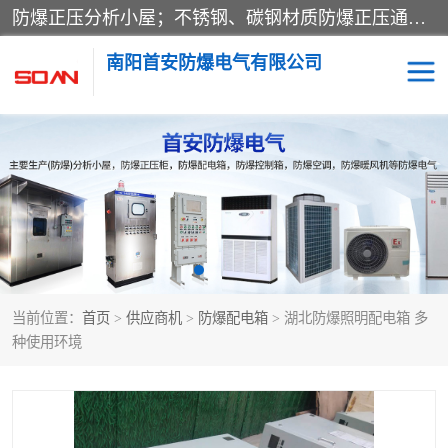
防爆正压分析小屋；不锈钢、碳钢材质防爆正压通风柜，分上下、左右、外挂三种款式；立式、挂式防爆配电柜体；不锈钢、碳钢防爆变频、磁力、星三角启动器；不锈钢、碳钢、铸铝防爆控制箱柜；可操作按键、多块式防爆仪表箱；多材质防爆接线箱；台式防爆电脑、防爆监视器。产品适配石油、化工、煤炭、电力、纺织、酿酒、航天、铁路、冶金、船舶、消防、市政等多行业工况使用。
南阳首安防爆电气有限公司
防爆小屋
防爆正压柜
防爆空调
防爆配电箱
防爆控制箱
防爆接线箱
当前位置：
首页
>
供应商机
>
防爆配电箱
> 湖北防爆照明配电箱 多
防爆操作柱
防爆监视显示器
种使用环境
防爆检修箱
防爆暖风机