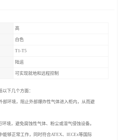
高
白色
T1-T5
陆运
可实现就地和远程控制
括以下几个方面：
于外部环境，阻止外部爆炸性气体进入柜内，从而避
运行环境，避免腐蚀性气体、粉尘或湿气侵蚀设备。
能够正常工作，同时符合ATEX、IECEx等国际