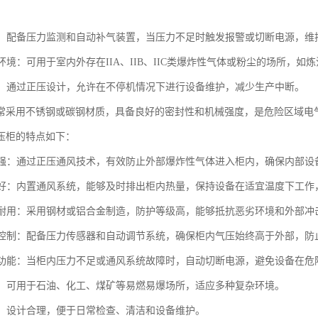
报警：配备压力监测和自动补气装置，当压力不足时触发报警或切断电源，维
种环境：可用于室内外存在IIA、IIB、IIC类爆炸性气体或粉尘的场所，
便利：通过正压设计，允许在不停机情况下进行设备维护，减少生产中断。
常采用不锈钢或碳钢材质，具备良好的密封性和机械强度，是危险区域电
压柜的特点如下：
性能强：通过正压通风技术，有效防止外部爆炸性气体进入柜内，确保内部设
散热好：内置通风系统，能够及时排出柜内热量，保持设备在适宜温度下工作
坚固耐用：采用钢材或铝合金制造，防护等级高，能够抵抗恶劣环境和外部冲
压力控制：配备压力传感器和自动调节系统，确保柜内气压始终高于外部，
连锁功能：当柜内压力不足或通风系统故障时，自动切断电源，避免设备在危
性广：可用于石油、化工、煤矿等易燃易爆场所，适应多种复杂环境。
方便：设计合理，便于日常检查、清洁和设备维护。