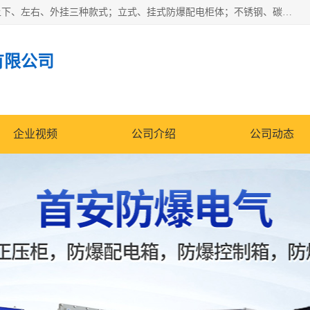
防爆正压分析小屋；不锈钢、碳钢材质防爆正压通风柜，分上下、左右、外挂三种款式；立式、挂式防爆配电柜体；不锈钢、碳钢防爆变频、磁力、星三角启动器；不锈钢、碳钢、铸铝防爆控制箱柜；可操作按键、多块式防爆仪表箱；多材质防爆接线箱；台式防爆电脑、防爆监视器。产品适配石油、化工、煤炭、电力、纺织、酿酒、航天、铁路、冶金、船舶、消防、市政等多行业工况使用。
有限公司
企业视频
公司介绍
公司动态