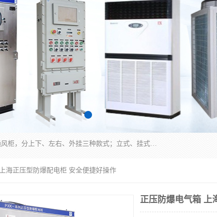
防爆正压分析小屋；不锈钢、碳钢材质防爆正压通风柜，分上下、左右、外挂三种款式；立式、挂式防爆配电柜体；不锈钢、碳钢防爆变频、磁力、星三角启动器；不锈钢、碳钢、铸铝防爆控制箱柜；可操作按键、多块式防爆仪表箱；多材质防爆接线箱；台式防爆电脑、防爆监视器。产品适配石油、化工、煤炭、电力、纺织、酿酒、航天、铁路、冶金、船舶、消防、市政等多行业工况使用。
 上海正压型防爆配电柜 安全便捷好操作
正压防爆电气箱 上