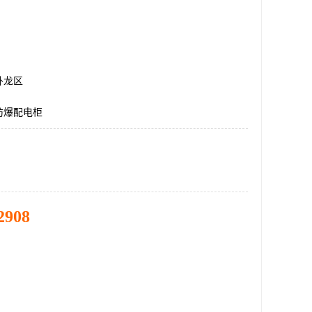
卧龙区
防爆配电柜
2908