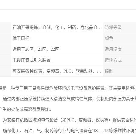
石油开采提炼，仓储，化工，制药，危化品仓库工业设施等含有易燃易爆气体的环境
防爆等级
优于国标
颜色
适用于20区，21区，22区
适用温度
电缆压紧式引入装置。
运输方式
可安装各种仪表，变频器，PLC、软启动器、触摸屏、计算机控制系统
控制
柜是一种专门用于易燃易爆危险环境的电气设备保护装置。其主要用途包
爆炸：通过内部正压系统持续通入清洁空气或惰性气体，使机柜内部压力高
产生的火花或高温引发爆炸。
设备：为安装在危险区域的电气设备（如PLC、变频器、仪表等）提供安全
行：确保化工、石油、气、制药等行业的电气设备在1区、2区等爆炸性环境中