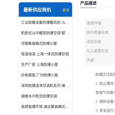
产品描述
最新供应商机
更多
工业取暖设备防爆暖风机 2kw-30kw 壁挂式、立式
使用环境
执行质量标准
机柜式2p冷暖型防爆空调 壁挂式防爆空调 定制厂家
适应区域
河南集装箱式防爆小屋
引入装置形式
恒温恒湿 上海一体式防爆空调
内部
生产厂家 上海防爆小屋
防爆正压机
价格美丽 广州防爆小屋
1. 防止
深圳防爆洁净空调机系列 噪音低
免电气设备
湖南水冷柜式防爆空调
2. 保护
易燃易爆环境 湖北集装箱式防爆小屋
3. 安全运