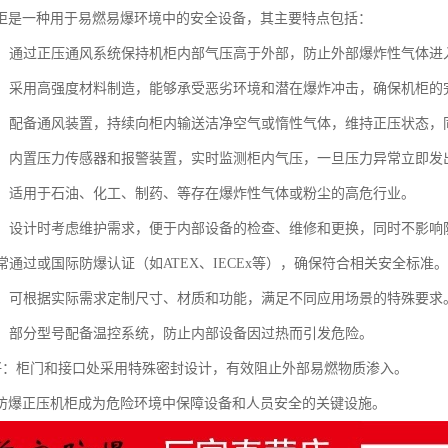
柜是一种用于易燃易爆环境中的安全设备，其主要特点包括：
性能：通过正压通风系统保持机柜内部气压高于外部，防止外部爆炸性气体
坚固：采用高强度材料制造，能够承受恶劣环境和潜在爆炸冲击，确保机柜
系统：配备通风装置，持续向柜内输送洁净空气或惰性气体，维持正压状态
监测：内置压力传感器和报警装置，实时监测柜内气压，一旦压力异常立即
广泛：适用于石油、化工、制药、等存在爆炸性气体或粉尘的高危行业。
方便：设计时考虑维护需求，便于内部设备的检查、维修和更换，同时不影响
通常通过或国际防爆认证（如ATEX、IECEx等），确保符合相关安全标准。
配置：可根据实际需求定制尺寸、材质和功能，满足不同应用场景的特殊要求
控制：部分型号配备温控系统，防止内部设备因过热而引发危险。
封性好：柜门和接口处采用特殊密封设计，有效阻止外部易燃物质渗入。
防爆正压机柜成为危险环境中保障设备和人员安全的关键设施。