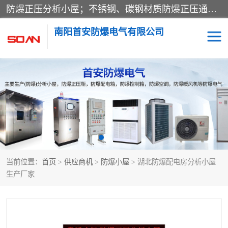
防爆正压分析小屋；不锈钢、碳钢材质防爆正压通风柜，分上下、左右、外挂三种款式；立式、挂式防爆配电柜体；不锈钢、碳钢防爆变频、磁力、星三角启动器；不锈钢、碳钢、铸铝防爆控制箱柜；可操作按键、多块式防爆仪表箱；多材质防爆接线箱；台式防爆电脑、防爆监视器。产品适配石油、化工、煤炭、电力、纺织、酿酒、航天、铁路、冶金、船舶、消防、市政等多行业工况使用。
南阳首安防爆电气有限公司
防爆小屋
防爆正压柜
防爆空调
防爆配电箱
防爆控制箱
防爆接线箱
当前位置：
首页
>
供应商机
>
防爆小屋
> 湖北防爆配电房分析小屋
防爆操作柱
防爆监视显示器
生产厂家
防爆检修箱
防爆暖风机