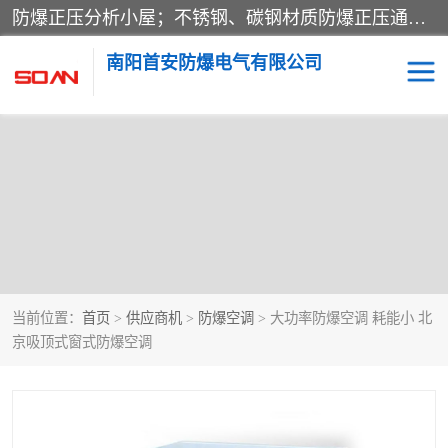
防爆正压分析小屋；不锈钢、碳钢材质防爆正压通风柜，分上下、左右、外挂三种款式；立式、挂式防爆配电柜体；不锈钢、碳钢防爆变频、磁力、星三角启动器；不锈钢、碳钢、铸铝防爆控制箱柜；可操作按键、多块式防爆仪表箱；多材质防爆接线箱；台式防爆电脑、防爆监视器。产品适配石油、化工、煤炭、电力、纺织、酿酒、航天、铁路、冶金、船舶、消防、市政等多行业工况使用。
南阳首安防爆电气有限公司
当前位置：
首页
>
供应商机
>
防爆空调
> 大功率防爆空调 耗能小 北
京吸顶式窗式防爆空调