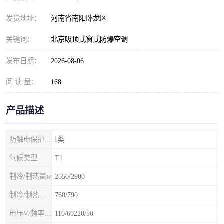
发货地址：
河南省南阳卧龙区
关键词：
北京吸顶式窗式防爆空调
发布日期：
2026-08-06
阅 读 量：
168
产品描述
防触电保护等级
I类
气候类型
T1
制冷/制热量w
2650/2900
制冷/制热额定功率W
760/790
电压V/频率Hz
110/60220/50