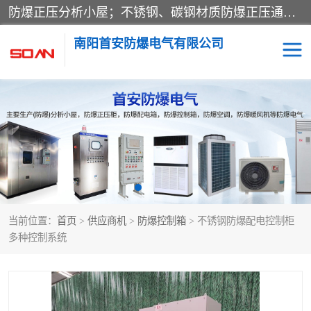
防爆正压分析小屋；不锈钢、碳钢材质防爆正压通风柜，分上下、左右、外挂三种款式；立式、挂式防爆配电柜体；不锈钢、碳钢防爆变频、磁力、星三角启动器；不锈钢、碳钢、铸铝防爆控制箱柜；可操作按键、多块式防爆仪表箱；多材质防爆接线箱；台式防爆电脑、防爆监视器。产品适配石油、化工、煤炭、电力、纺织、酿酒、航天、铁路、冶金、船舶、消防、市政等多行业工况使用。
南阳首安防爆电气有限公司
防爆小屋
防爆正压柜
防爆空调
防爆配电箱
防爆控制箱
防爆接线箱
当前位置：
首页
>
供应商机
>
防爆控制箱
> 不锈钢防爆配电控制柜
防爆操作柱
防爆监视显示器
多种控制系统
防爆检修箱
防爆暖风机