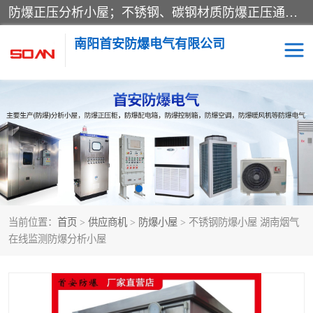
防爆正压分析小屋；不锈钢、碳钢材质防爆正压通风柜，分上下、左右、外挂三种款式；立式、挂式防爆配电柜体；不锈钢、碳钢防爆变频、磁力、星三角启动器；不锈钢、碳钢、铸铝防爆控制箱柜；可操作按键、多块式防爆仪表箱；多材质防爆接线箱；台式防爆电脑、防爆监视器。产品适配石油、化工、煤炭、电力、纺织、酿酒、航天、铁路、冶金、船舶、消防、市政等多行业工况使用。
南阳首安防爆电气有限公司
防爆小屋
防爆正压柜
防爆空调
防爆配电箱
防爆控制箱
防爆接线箱
当前位置：
首页
>
供应商机
>
防爆小屋
> 不锈钢防爆小屋 湖南烟气
防爆操作柱
防爆监视显示器
在线监测防爆分析小屋
防爆检修箱
防爆暖风机