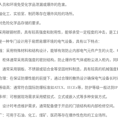
工作人员和环境免受化学品泄漏或爆炸的危害。
于石油化工、实验室、制药等存在爆炸风险的场所。
范对危险化学品存储的要求。
采用碳钢材质，具有较高强度和耐用性，能够承受一定程度的冲击，是工
是一种专门设计用于易燃易爆环境的电气设备，具有以下特点：
性能强：采用特殊材料和结构设计，能够有效防止内部电气元件产生的火花
性好：柜体通常采用高强度的密封结构，防止爆炸性气体或粉尘进入柜内，
坚固：通常采用钢板、不锈钢或铝合金等坚固材料制造，具有较高的机械强度
设计合理：在保证防爆性能的前提下，通过合理的散热设计确保电气设备长时
护等级高：通常符合国际防爆标准如ATEX、IECEx等，防护等级一般达到IP
方式多样：可根据现场需求采用壁挂式、立式或嵌入式等多种安装方式。
方便：设计时考虑维护需求，通常配备便于开启的门锁结构和内部检修空间。
范围广：可用于石油、化工、煤矿、医药等存在爆炸性危险的工业场所。