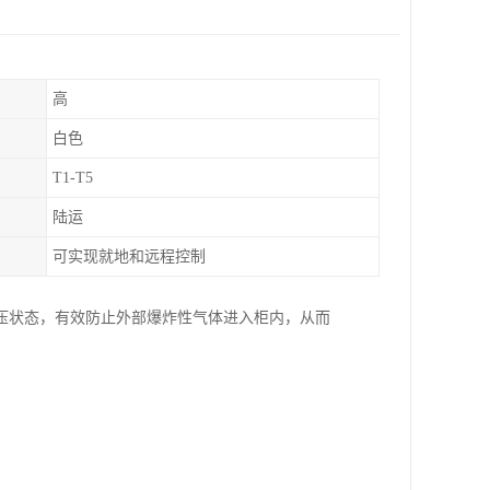
高
白色
T1-T5
陆运
可实现就地和远程控制
压状态，有效防止外部爆炸性气体进入柜内，从而