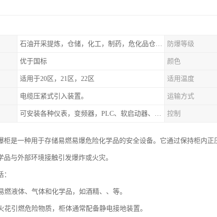
石油开采提炼，仓储，化工，制药，危化品仓库工业设施等含有易燃易爆气体的环境
防爆等级
优于国标
颜色
适用于20区，21区，22区
适用温度
电缆压紧式引入装置。
运输方式
可安装各种仪表，变频器，PLC、软启动器、触摸屏、计算机控制系统
控制
爆柜是一种用于存储易燃易爆危险化学品的安全设备。它通过保持柜内正
学品与外部环境接触引发爆炸或火灾。
括：
存储易燃液体、气体和化学品，如酒精、、等。
静电火花引燃危险物质，柜体通常配备静电接地装置。