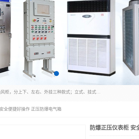
防爆正压分析小屋；不锈钢、碳钢材质防爆正压通风柜，分上下、左右、外挂三种款式；立式、挂式防爆配电柜体；不锈钢、碳钢防爆变频、磁力、星三角启动器；不锈钢、碳钢、铸铝防爆控制箱柜；可操作按键、多块式防爆仪表箱；多材质防爆接线箱；台式防爆电脑、防爆监视器。产品适配石油、化工、煤炭、电力、纺织、酿酒、航天、铁路、冶金、船舶、消防、市政等多行业工况使用。
 安全便捷好操作 正压防爆电气箱
防爆正压仪表柜 安