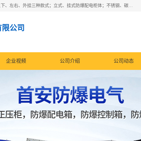
防爆正压分析小屋；不锈钢、碳钢材质防爆正压通风柜，分上下、左右、外挂三种款式；立式、挂式防爆配电柜体；不锈钢、碳钢防爆变频、磁力、星三角启动器；不锈钢、碳钢、铸铝防爆控制箱柜；可操作按键、多块式防爆仪表箱；多材质防爆接线箱；台式防爆电脑、防爆监视器。产品适配石油、化工、煤炭、电力、纺织、酿酒、航天、铁路、冶金、船舶、消防、市政等多行业工况使用。
有限公司
企业视频
公司介绍
公司动态