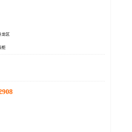
卧龙区
表柜
2908