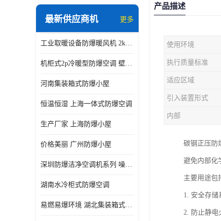
产品描述
最新供应商机
更多
工业取暖设备防爆暖风机 2kw-30kw 壁挂式、立式
使用环境
执行质量标准
机柜式2p冷暖型防爆空调 壁挂式防爆空调 定制厂家
适应区域
河南集装箱式防爆小屋
引入装置形式
恒温恒湿 上海一体式防爆空调
内部
生产厂家 上海防爆小屋
碳钢正压防
价格美丽 广州防爆小屋
避免内部化
深圳防爆洁净空调机系列 噪音低
主要用途包
湖南水冷柜式防爆空调
1. 安全
易燃易爆环境 湖北集装箱式防爆小屋
2. 防止