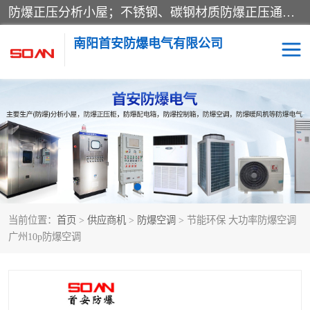
防爆正压分析小屋；不锈钢、碳钢材质防爆正压通风柜，分上下、左右、外挂三种款式；立式、挂式防爆配电柜体；不锈钢、碳钢防爆变频、磁力、星三角启动器；不锈钢、碳钢、铸铝防爆控制箱柜；可操作按键、多块式防爆仪表箱；多材质防爆接线箱；台式防爆电脑、防爆监视器。产品适配石油、化工、煤炭、电力、纺织、酿酒、航天、铁路、冶金、船舶、消防、市政等多行业工况使用。
南阳首安防爆电气有限公司
防爆小屋
防爆正压柜
防爆空调
防爆配电箱
防爆控制箱
防爆接线箱
当前位置：
首页
>
供应商机
>
防爆空调
> 节能环保 大功率防爆空调
防爆操作柱
防爆监视显示器
广州10p防爆空调
防爆检修箱
防爆暖风机