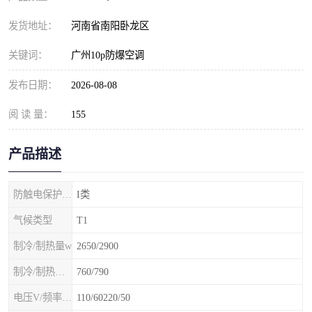
发货地址：
河南省南阳卧龙区
关键词：
广州10p防爆空调
发布日期：
2026-08-08
阅 读 量：
155
产品描述
防触电保护等级
I类
气候类型
T1
制冷/制热量w
2650/2900
制冷/制热额定功率W
760/790
电压V/频率Hz
110/60220/50