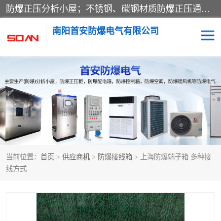
防爆正压分析小屋；不锈钢、碳钢材质防爆正压通风柜，分上下、左右、外挂三种款式；立式、挂式防爆配电柜体；不锈钢、碳钢防爆变频、磁力、星三角启动器；不锈钢、碳钢、铸铝防爆控制箱柜；可操作按键、多块式防爆仪表箱；多材质防爆接线箱；台式防爆电脑、防爆监视器。产品适配石油、化工、煤炭、电力、纺织、酿酒、航天、铁路、冶金、船舶、消防、市政等多行业工况使用。
南阳首安防爆电气有限公司
防爆小屋
防爆正压柜
防爆空调
防爆配电箱
防爆控制箱
防爆接线箱
当前位置：
首页
>
供应商机
>
防爆接线箱
> 上海防爆端子箱 多种接
防爆操作柱
防爆监视显示器
线方式
防爆检修箱
防爆暖风机