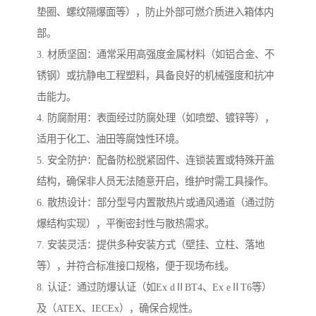
垫圈、螺纹隔爆面等），防止外部可燃介质进入箱体内
部。
3. 材质坚固：通常采用高强度金属材料（如铝合金、不
锈钢）或抗静电工程塑料，具备良好的机械强度和抗冲
击能力。
4. 防腐耐用：表面经过防腐处理（如喷塑、镀锌等），
适用于化工、油田等腐蚀性环境。
5. 安全防护：配备防松脱紧固件、连锁装置或特殊开盖
结构，确保非人员无法随意开启，维护时需工具操作。
6. 散热设计：部分型号内置散热片或通风通道（通过防
爆结构实现），平衡密封性与散热需求。
7. 安装灵活：提供多种安装方式（壁挂、立柱、落地
等），并符合标准接口规格，便于现场布线。
8. 认证：通过防爆认证（如Ex dⅡBT4、Ex eⅡT6等）
及（ATEX、IECEx），确保合规性。