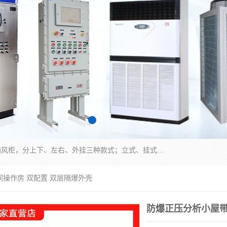
防爆正压分析小屋；不锈钢、碳钢材质防爆正压通风柜，分上下、左右、外挂三种款式；立式、挂式防爆配电柜体；不锈钢、碳钢防爆变频、磁力、星三角启动器；不锈钢、碳钢、铸铝防爆控制箱柜；可操作按键、多块式防爆仪表箱；多材质防爆接线箱；台式防爆电脑、防爆监视器。产品适配石油、化工、煤炭、电力、纺织、酿酒、航天、铁路、冶金、船舶、消防、市政等多行业工况使用。
间操作房 双配置 双层隔爆外壳
防爆正压分析小屋带