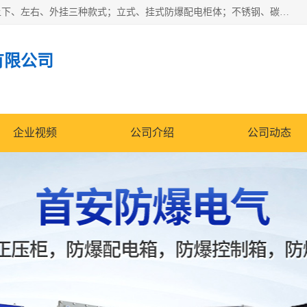
防爆正压分析小屋；不锈钢、碳钢材质防爆正压通风柜，分上下、左右、外挂三种款式；立式、挂式防爆配电柜体；不锈钢、碳钢防爆变频、磁力、星三角启动器；不锈钢、碳钢、铸铝防爆控制箱柜；可操作按键、多块式防爆仪表箱；多材质防爆接线箱；台式防爆电脑、防爆监视器。产品适配石油、化工、煤炭、电力、纺织、酿酒、航天、铁路、冶金、船舶、消防、市政等多行业工况使用。
有限公司
企业视频
公司介绍
公司动态