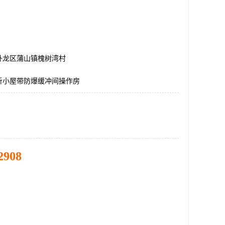
卧龙区蒲山镇槐树湾村
析小屋带防爆缓冲间操作房
2908