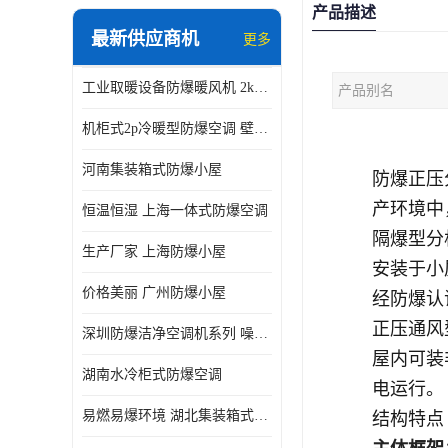
产品描述
最新供应商机
更多
工业取暖设备防爆暖风机 2kw-30kw 壁挂式、立式
产品别名
机柜式2p冷暖型防爆空调 壁挂式防爆空调 定制厂家
河南集装箱式防爆小屋
防爆正压
产环境中
恒温恒湿 上海一体式防爆空调
隔爆型分
生产厂家 上海防爆小屋
安装于小
价格美丽 广州防爆小屋
经防爆认
正压通风
深圳防爆洁净空调机系列 噪音低
屋内可装
湖南水冷柜式防爆空调
电运行
。
易燃易爆环境 湖北集装箱式防爆小屋
结构特点