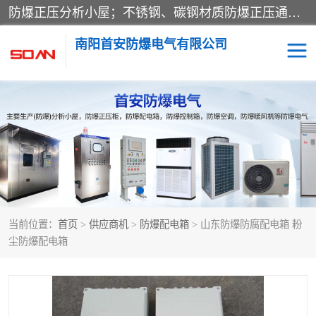
防爆正压分析小屋；不锈钢、碳钢材质防爆正压通风柜，分上下、左右、外挂三种款式；立式、挂式防爆配电柜体；不锈钢、碳钢防爆变频、磁力、星三角启动器；不锈钢、碳钢、铸铝防爆控制箱柜；可操作按键、多块式防爆仪表箱；多材质防爆接线箱；台式防爆电脑、防爆监视器。产品适配石油、化工、煤炭、电力、纺织、酿酒、航天、铁路、冶金、船舶、消防、市政等多行业工况使用。
南阳首安防爆电气有限公司
防爆小屋
防爆正压柜
防爆空调
防爆配电箱
防爆控制箱
防爆接线箱
当前位置：
首页
>
供应商机
>
防爆配电箱
> 山东防爆防腐配电箱 粉
防爆操作柱
防爆监视显示器
尘防爆配电箱
防爆检修箱
防爆暖风机