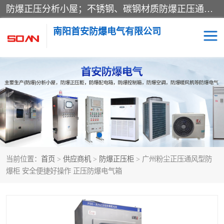
防爆正压分析小屋；不锈钢、碳钢材质防爆正压通风柜，分上下、左右、外挂三种款式；立式、挂式防爆配电柜体；不锈钢、碳钢防爆变频、磁力、星三角启动器；不锈钢、碳钢、铸铝防爆控制箱柜；可操作按键、多块式防爆仪表箱；多材质防爆接线箱；台式防爆电脑、防爆监视器。产品适配石油、化工、煤炭、电力、纺织、酿酒、航天、铁路、冶金、船舶、消防、市政等多行业工况使用。
南阳首安防爆电气有限公司
防爆小屋
防爆正压柜
防爆空调
防爆配电箱
防爆控制箱
防爆接线箱
当前位置：
首页
>
供应商机
>
防爆正压柜
> 广州粉尘正压通风型防
防爆操作柱
防爆监视显示器
爆柜 安全便捷好操作 正压防爆电气箱
防爆检修箱
防爆暖风机