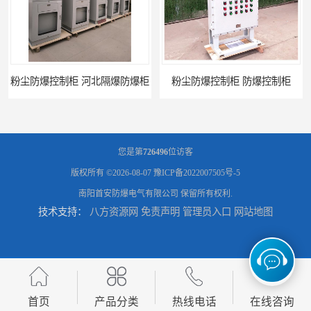
控制柜 河北隔爆防爆柜
粉尘防爆控制柜 防爆控制柜
您是第
726496
位访客
版权所有 ©2026-08-07
豫ICP备2022007505号-5
南阳首安防爆电气有限公司
保留所有权利.
技术支持：
八方资源网
免责声明
管理员入口
网站地图
防腐防尘防爆控制柜 广西不锈钢防爆柜
防腐防尘防爆控制柜 湖北防爆控制箱
首页
产品分类
热线电话
在线咨询