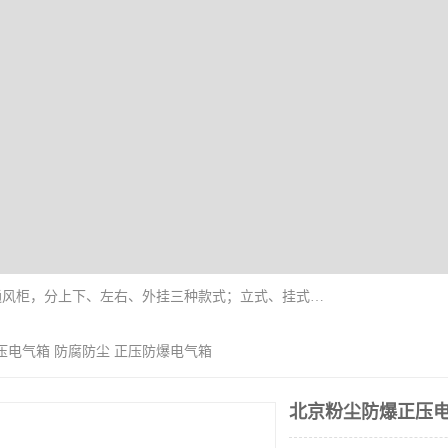
防爆正压分析小屋；不锈钢、碳钢材质防爆正压通风柜，分上下、左右、外挂三种款式；立式、挂式防爆配电柜体；不锈钢、碳钢防爆变频、磁力、星三角启动器；不锈钢、碳钢、铸铝防爆控制箱柜；可操作按键、多块式防爆仪表箱；多材质防爆接线箱；台式防爆电脑、防爆监视器。产品适配石油、化工、煤炭、电力、纺织、酿酒、航天、铁路、冶金、船舶、消防、市政等多行业工况使用。
压电气箱 防腐防尘 正压防爆电气箱
北京粉尘防爆正压电