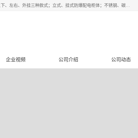
防爆正压分析小屋；不锈钢、碳钢材质防爆正压通风柜，分上下、左右、外挂三种款式；立式、挂式防爆配电柜体；不锈钢、碳钢防爆变频、磁力、星三角启动器；不锈钢、碳钢、铸铝防爆控制箱柜；可操作按键、多块式防爆仪表箱；多材质防爆接线箱；台式防爆电脑、防爆监视器。产品适配石油、化工、煤炭、电力、纺织、酿酒、航天、铁路、冶金、船舶、消防、市政等多行业工况使用。
企业视频
公司介绍
公司动态