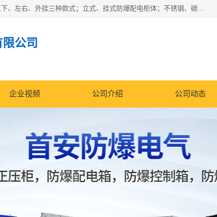
防爆正压分析小屋；不锈钢、碳钢材质防爆正压通风柜，分上下、左右、外挂三种款式；立式、挂式防爆配电柜体；不锈钢、碳钢防爆变频、磁力、星三角启动器；不锈钢、碳钢、铸铝防爆控制箱柜；可操作按键、多块式防爆仪表箱；多材质防爆接线箱；台式防爆电脑、防爆监视器。产品适配石油、化工、煤炭、电力、纺织、酿酒、航天、铁路、冶金、船舶、消防、市政等多行业工况使用。
有限公司
企业视频
公司介绍
公司动态