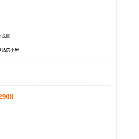
卧龙区
测站房小屋
2908