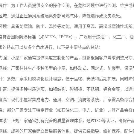
安全操作：为工作人员提供安全的操作空间，在危险环境中进行监测、维护
危险区域：通过正压通风系统隔离外部可燃气体，降低爆炸或火灾隐患。
恶劣环境：具备防腐蚀、防尘、温控等功能，适用于高温、高湿或腐蚀性场
常符合国际防爆标准（如ATEX、IECEx），广泛用于炼油厂、化工厂、
家的特点可以从多个角度进行，以下是主要特点的总结：
化能力强：小屋厂家通常提供高度定制化的产品，能够根据客户需求调整尺
化产品线：厂家往往生产多种类型的小屋，如移动式、固定式、防爆型、保
化设计：多数厂家采用模块化设计理念，便于运输、安装和后期扩展，同时降
选择丰富：提供多种材质选项，如钢结构、彩钢板、不锈钢、铝合金等，以
集成度高：现代小屋常集成电力、通风、空调、消防等系统，厂家需具备综
针对性：部分厂家专注于特定行业（如石油化工、电力、矿业），其产品会
控制体系：正规厂家通常拥有完善的质量管理体系，通过ISO等认证，确保
服务网络：成熟的厂家会建立售后服务体系，提供安装指导、维护保养、配件