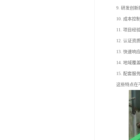
9. 研发
10. 成
11. 项
12. 认
13. 快
14. 地
15. 配
这些特点在