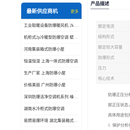
产品描述
最新供应商机
更多
工业取暖设备防爆暖风机 2kw-30kw 壁挂式、立式
额定电流
结构形式
机柜式2p冷暖型防爆空调 壁挂式防爆空调 定制厂家
额定较大容量
河南集装箱式防爆小屋
防爆形式
恒温恒湿 上海一体式防爆空调
压力
生产厂家 上海防爆小屋
核心技术
价格美丽 广州防爆小屋
防爆正压分
深圳防爆洁净空调机系列 噪音低
部正压状态
湖南水冷柜式防爆空调
具体用途包
易燃易爆环境 湖北集装箱式防爆小屋
1. 保护