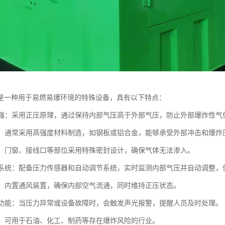
是一种用于易燃易爆环境的特殊设备，具有以下特点：
性能强：采用正压原理，通过保持内部气压高于外部气压，防止外部爆炸性
坚固：通常采用高强度材料制造，如钢板或铝合金，能够承受外部冲击和爆炸
性好：门窗、接线口等部位采用特殊密封设计，确保气体无法渗入。
控制系统：配备压力传感器和自动调节系统，实时监测内部气压并自动调整，
系统：内置通风装置，确保内部空气流通，同时维持正压状态。
报警功能：当压力异常或设备故障时，会触发声光报警，提醒人员及时处理。
性广：可用于石油、化工、制药等存在爆炸风险的行业。