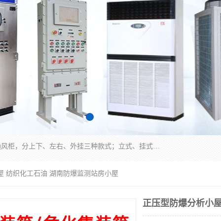
防爆正压分析小屋；不锈钢、碳钢材质防爆正压通风柜，分上下、左右、外挂三种款式；立式、挂式防爆配电柜体；不锈钢、碳钢防爆变频、磁力、星三角启动器；不锈钢、碳钢、铸铝防爆控制箱柜；可操作按键、多块式防爆仪表箱；多材质防爆接线箱；台式防爆电脑、防爆监视器。产品适配石油、化工、煤炭、电力、纺织、酿酒、航天、铁路、冶金、船舶、消防、市政等多行业工况使用。
屋 纺织化工石油 湖南防爆监测站房小屋
正压型防爆分析小屋