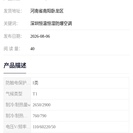
发货地址：
河南省南阳卧龙区
关键词：
深圳恒温恒湿防爆空调
发布日期：
2026-08-06
阅 读 量：
40
产品描述
防触电保护等级
I类
气候类型
T1
制冷/制热量w
2650/2900
制冷/制热额定功率W
760/790
电压V/频率Hz
110/60220/50