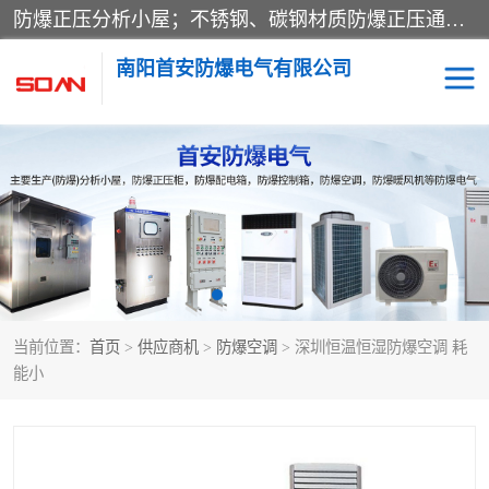
防爆正压分析小屋；不锈钢、碳钢材质防爆正压通风柜，分上下、左右、外挂三种款式；立式、挂式防爆配电柜体；不锈钢、碳钢防爆变频、磁力、星三角启动器；不锈钢、碳钢、铸铝防爆控制箱柜；可操作按键、多块式防爆仪表箱；多材质防爆接线箱；台式防爆电脑、防爆监视器。产品适配石油、化工、煤炭、电力、纺织、酿酒、航天、铁路、冶金、船舶、消防、市政等多行业工况使用。
南阳首安防爆电气有限公司
防爆小屋
防爆正压柜
防爆空调
防爆配电箱
防爆控制箱
防爆接线箱
当前位置：
首页
>
供应商机
>
防爆空调
> 深圳恒温恒湿防爆空调 耗
防爆操作柱
防爆监视显示器
能小
防爆检修箱
防爆暖风机