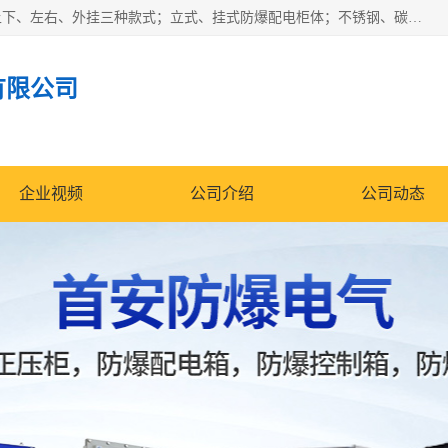
防爆正压分析小屋；不锈钢、碳钢材质防爆正压通风柜，分上下、左右、外挂三种款式；立式、挂式防爆配电柜体；不锈钢、碳钢防爆变频、磁力、星三角启动器；不锈钢、碳钢、铸铝防爆控制箱柜；可操作按键、多块式防爆仪表箱；多材质防爆接线箱；台式防爆电脑、防爆监视器。产品适配石油、化工、煤炭、电力、纺织、酿酒、航天、铁路、冶金、船舶、消防、市政等多行业工况使用。
有限公司
企业视频
公司介绍
公司动态