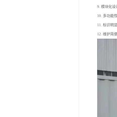
9. 模块
10. 多
11. 标
12. 维