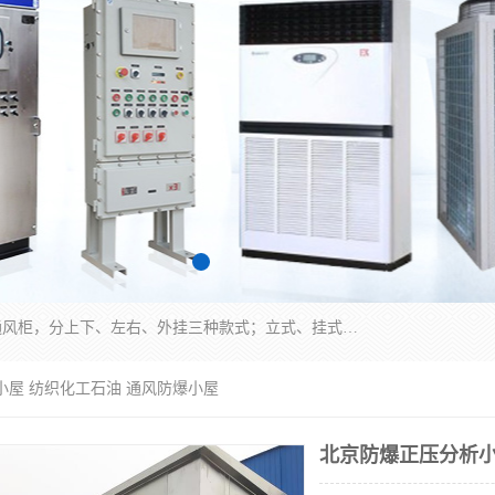
防爆正压分析小屋；不锈钢、碳钢材质防爆正压通风柜，分上下、左右、外挂三种款式；立式、挂式防爆配电柜体；不锈钢、碳钢防爆变频、磁力、星三角启动器；不锈钢、碳钢、铸铝防爆控制箱柜；可操作按键、多块式防爆仪表箱；多材质防爆接线箱；台式防爆电脑、防爆监视器。产品适配石油、化工、煤炭、电力、纺织、酿酒、航天、铁路、冶金、船舶、消防、市政等多行业工况使用。
小屋 纺织化工石油 通风防爆小屋
北京防爆正压分析小