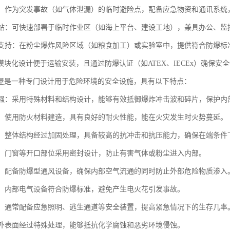
避难：作为突发事故（如气体泄漏）的临时避险点，配备应急物资和通讯系
工作站：可快速部署于临时作业区（如海上平台、建设工地），兼具办公、
作业支持：在粉尘爆炸风险区域（如粮食加工）或实验室中，提供符合防爆
模块化设计便于运输安装，且通过防爆认证（如ATEX、IECEx）确保安
屋是一种专门设计用于危险环境的安全设施，具有以下特点：
性能强：采用特殊材料和结构设计，能够有效抵御爆炸冲击波和碎片，保护
阻燃：使用防火材料建造，具有良好的耐火性能，能在火灾发生时火势蔓延。
稳固：整体结构经过加固处理，具备较高的抗冲击和抗压能力，确保在端条件
性好：门窗等开口部位采用密封设计，防止有害气体或粉尘进入内部。
系统：配备防爆型通风设备，确保内部空气流通的同时防止外部危险物质渗入
安全：内部电气设备符合防爆标准，避免产生电火花引发事故。
设施：通常配备应急照明、逃生通道等安全装置，提高紧急情况下的生存几率
蚀：外表面经过特殊处理，能够抵抗化学腐蚀和恶劣环境侵蚀。