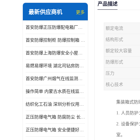
产品描述
最新供应商机
更多
首安防爆正压防爆配电箱厂家直供
额定电流
结构形式
首安防爆控制柜 防爆控制箱 厂家直售
额定较大容量
首安防爆上海防爆安全小屋厂家直售
防爆形式
易燃易爆环境 湖北司钻房防爆分析小屋
压力
首安防爆广州烟气在线监测防爆分析小屋厂家直售
核心技术
操作简单 内蒙古水质在线监测防爆小屋
集装箱式防
纺织化工石油 深圳分析仪用防爆小屋
1. 人员
正压防爆电气箱 防腐防尘 长沙正压型防爆电箱
2. 设备
正压防爆电气箱 安全便捷好操作 深圳防爆电气柜
室。