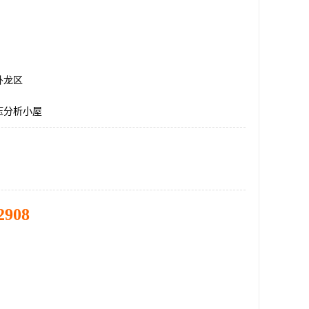
卧龙区
压分析小屋
2908