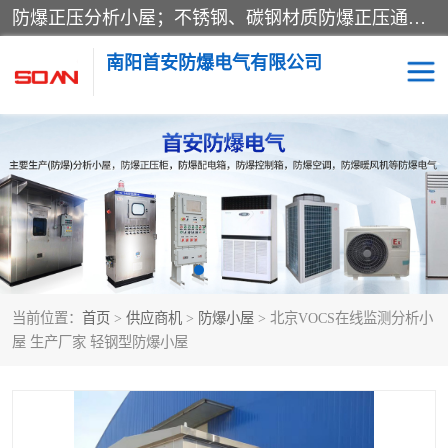
防爆正压分析小屋；不锈钢、碳钢材质防爆正压通风柜，分上下、左右、外挂三种款式；立式、挂式防爆配电柜体；不锈钢、碳钢防爆变频、磁力、星三角启动器；不锈钢、碳钢、铸铝防爆控制箱柜；可操作按键、多块式防爆仪表箱；多材质防爆接线箱；台式防爆电脑、防爆监视器。产品适配石油、化工、煤炭、电力、纺织、酿酒、航天、铁路、冶金、船舶、消防、市政等多行业工况使用。
南阳首安防爆电气有限公司
防爆小屋
防爆正压柜
防爆空调
防爆配电箱
防爆控制箱
防爆接线箱
当前位置：
首页
>
供应商机
>
防爆小屋
> 北京VOCS在线监测分析小
防爆操作柱
防爆监视显示器
屋 生产厂家 轻钢型防爆小屋
防爆检修箱
防爆暖风机