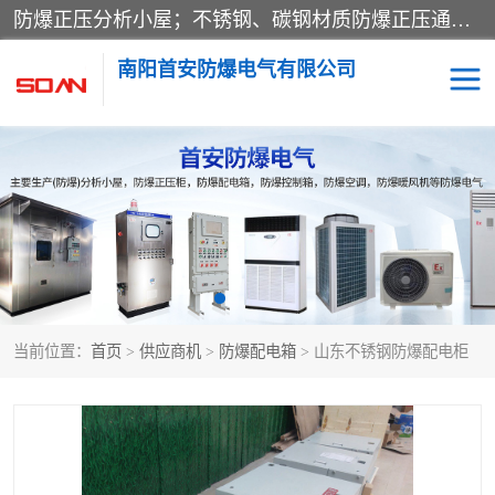
防爆正压分析小屋；不锈钢、碳钢材质防爆正压通风柜，分上下、左右、外挂三种款式；立式、挂式防爆配电柜体；不锈钢、碳钢防爆变频、磁力、星三角启动器；不锈钢、碳钢、铸铝防爆控制箱柜；可操作按键、多块式防爆仪表箱；多材质防爆接线箱；台式防爆电脑、防爆监视器。产品适配石油、化工、煤炭、电力、纺织、酿酒、航天、铁路、冶金、船舶、消防、市政等多行业工况使用。
南阳首安防爆电气有限公司
防爆小屋
防爆正压柜
防爆空调
防爆配电箱
防爆控制箱
防爆接线箱
当前位置：
首页
>
供应商机
>
防爆配电箱
> 山东不锈钢防爆配电柜
防爆操作柱
防爆监视显示器
防爆检修箱
防爆暖风机