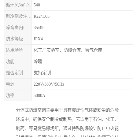
循环风3m' /h
540
制冷剂及注入量kg
R22/1.05
噪音室内/室外B(A>
35/49
防水等级
IPX4
适用场所
化工厂实验室、防爆仓库、氢气仓库
功能
冷暖
是否定制
支持定制
电源
220V/380V/50Hz
功率
5000A
分体式防爆空调主要用于具有爆炸性气体或粉尘的危险
环境中，确保安全制冷或制热。它适用于石油、化工、
制药、等易燃易爆场所，通过特殊防爆设计防止电火花