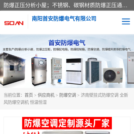
防爆正压分析小屋；不锈钢、碳钢材质防爆正压通风柜，分上下、左右、外挂三种款式；立式、挂式防爆配电柜体；不锈钢、碳钢防爆变频、磁力、星三角启动器；不锈钢、碳钢、铸铝防爆控制箱柜；可操作按键、多块式防爆仪表箱；多材质防爆接线箱；台式防爆电脑、防爆监视器。产品适配石油、化工、煤炭、电力、纺织、酿酒、航天、铁路、冶金、船舶、消防、市政等多行业工况使用。
南阳首安防爆电气有限公司
防爆小屋
防爆正压柜
防爆空调
防爆配电箱
防爆控制箱
防爆接线箱
当前位置：
首页
>
供应商机
>
防爆空调
> 济南壁挂式防爆空调 全新
防爆操作柱
防爆监视显示器
风防爆空调机 恒温恒湿
防爆检修箱
防爆暖风机