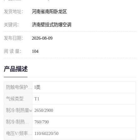
发货地址：
河南省南阳卧龙区
关键词：
济南壁挂式防爆空调
发布日期：
2026-08-09
阅 读 量：
104
产品描述
防触电保护等级
I类
气候类型
T1
制冷/制热量w
2650/2900
制冷/制热额定功率W
760/790
电压V/频率Hz
110/60220/50