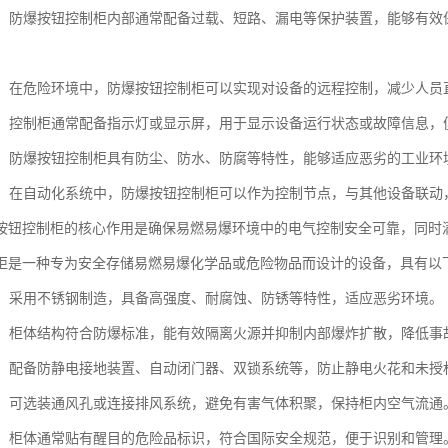
保护：防爆按钮控制柜内部通常配备过载、短路、漏电等保护装置，能够有
操作：在危险环境中，防爆按钮控制柜可以实现对设备的远程控制，减少人
指示：控制柜通常配备指示灯或显示屏，用于显示设备运行状态或故障信息
适应：防爆按钮控制柜具有防尘、防水、防腐等特性，能够适应恶劣的工业
集成：在自动化系统中，防爆按钮控制柜可以作为控制节点，与其他设备联
按钮控制柜的核心作用是确保易燃易爆环境中的电气控制安全可靠，同时
柜是一种专为安全存储易燃易爆化学品或危险物品而设计的设备，具有以
耐用：采用不锈钢制造，具备高强度、耐腐蚀、防锈等特性，适应恶劣环境。
防爆：柜体结构符合防爆标准，能有效隔离火源并抑制内部爆炸扩散，降低事
设计：配备防静电接地装置、自动闭门器、双锁系统等，防止静电火花和未授
透气：可选装通风孔或连接排风系统，避免有害气体积聚，保持柜内空气流通
清晰：柜体通常贴有醒目的危险品标识，符合国际安全规范，便于识别和管理