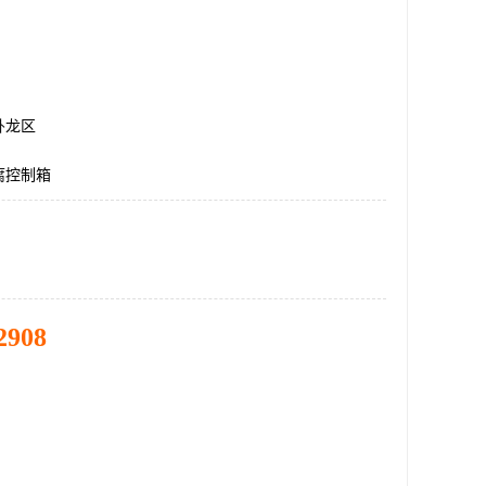
卧龙区
腐控制箱
2908