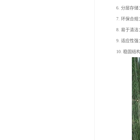
6. 分层
7. 环保合
8. 易于
9. 适应
10. 稳