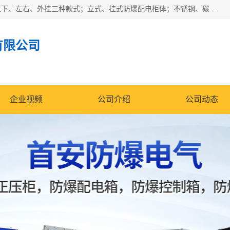
防爆正压分析小屋；不锈钢、碳钢材质防爆正压通风柜，分上下、左右、外挂三种款式；立式、挂式防爆配电柜体；不锈钢、碳钢防爆变频、磁力、星三角启动器；不锈钢、碳钢、铸铝防爆控制箱柜；可操作按键、多块式防爆仪表箱；多材质防爆接线箱；台式防爆电脑、防爆监视器。产品适配石油、化工、煤炭、电力、纺织、酿酒、航天、铁路、冶金、船舶、消防、市政等多行业工况使用。
有限公司
企业视频
公司介绍
公司动态