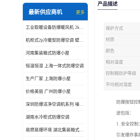
产品描述
最新供应商机
更多
工业取暖设备防爆暖风机 2kw-30kw 壁挂式、立式
保护方式
材质
机柜式2p冷暖型防爆空调 壁挂式防爆空调 定制厂家
颜色
河南集装箱式防爆小屋
相对温度
恒温恒湿 上海一体式防爆空调
控制箱防护等级
生产厂家 上海防爆小屋
平均相对湿度
价格美丽 广州防爆小屋
防爆按钮控
深圳防爆洁净空调机系列 噪音低
途包括：
湖南水冷柜式防爆空调
1. 安全
易燃易爆环境 湖北集装箱式防爆小屋
引发爆炸事