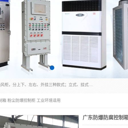
防爆正压分析小屋；不锈钢、碳钢材质防爆正压通风柜，分上下、左右、外挂三种款式；立式、挂式防爆配电柜体；不锈钢、碳钢防爆变频、磁力、星三角启动器；不锈钢、碳钢、铸铝防爆控制箱柜；可操作按键、多块式防爆仪表箱；多材质防爆接线箱；台式防爆电脑、防爆监视器。产品适配石油、化工、煤炭、电力、纺织、酿酒、航天、铁路、冶金、船舶、消防、市政等多行业工况使用。
制箱 粉尘防爆控制柜 工业环境适用
广东防爆防腐控制箱