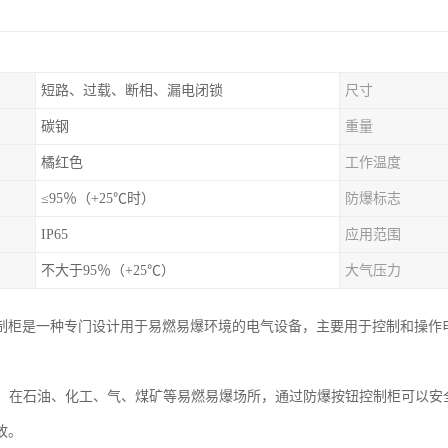
短路、过载、断相、漏电闭锁
尺寸
碳钢
重量
橘红色
工作温度
≤95％（+25℃时）
防爆标志
IP65
应用范围
不大于95％（+25℃）
大气压力
制柜是一种专门设计用于易燃易爆环境的电气设备，主要用于控制和操作
控制：在石油、化工、气、煤矿等易燃易爆场所，通过防爆按钮控制柜可以
故。