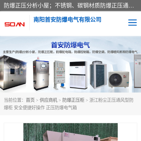
防爆正压分析小屋；不锈钢、碳钢材质防爆正压通风柜，分上下、左右、外挂三种款式；立式、挂式防爆配电柜体；不锈钢、碳钢防爆变频、磁力、星三角启动器；不锈钢、碳钢、铸铝防爆控制箱柜；可操作按键、多块式防爆仪表箱；多材质防爆接线箱；台式防爆电脑、防爆监视器。产品适配石油、化工、煤炭、电力、纺织、酿酒、航天、铁路、冶金、船舶、消防、市政等多行业工况使用。
南阳首安防爆电气有限公司
防爆小屋
防爆正压柜
防爆空调
防爆配电箱
防爆控制箱
防爆接线箱
当前位置：
首页
>
供应商机
>
防爆正压柜
> 浙江粉尘正压通风型防
防爆操作柱
防爆监视显示器
爆柜 安全便捷好操作 正压防爆电气箱
防爆检修箱
防爆暖风机