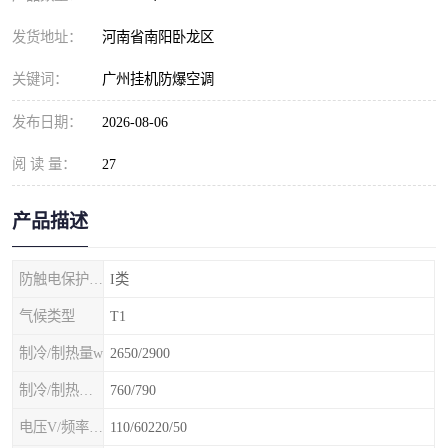
发货地址：
河南省南阳卧龙区
关键词：
广州挂机防爆空调
发布日期：
2026-08-06
阅 读 量：
27
产品描述
防触电保护等级
I类
气候类型
T1
制冷/制热量w
2650/2900
制冷/制热额定功率W
760/790
电压V/频率Hz
110/60220/50