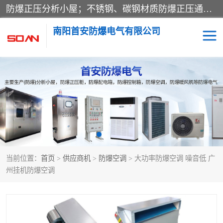
防爆正压分析小屋；不锈钢、碳钢材质防爆正压通风柜，分上下、左右、外挂三种款式；立式、挂式防爆配电柜体；不锈钢、碳钢防爆变频、磁力、星三角启动器；不锈钢、碳钢、铸铝防爆控制箱柜；可操作按键、多块式防爆仪表箱；多材质防爆接线箱；台式防爆电脑、防爆监视器。产品适配石油、化工、煤炭、电力、纺织、酿酒、航天、铁路、冶金、船舶、消防、市政等多行业工况使用。
南阳首安防爆电气有限公司
防爆小屋
防爆正压柜
防爆空调
防爆配电箱
防爆控制箱
防爆接线箱
当前位置：
首页
>
供应商机
>
防爆空调
> 大功率防爆空调 噪音低 广
防爆操作柱
防爆监视显示器
州挂机防爆空调
防爆检修箱
防爆暖风机