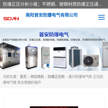
防爆正压分析小屋；不锈钢、碳钢材质防爆正压通风柜，分上下、左右、外挂三种款式；立式、挂式防爆配电柜体；不锈钢、碳钢防爆变频、磁力、星三角启动器；不锈钢、碳钢、铸铝防爆控制箱柜；可操作按键、多块式防爆仪表箱；多材质防爆接线箱；台式防爆电脑、防爆监视器。产品适配石油、化工、煤炭、电力、纺织、酿酒、航天、铁路、冶金、船舶、消防、市政等多行业工况使用。
南阳首安防爆电气有限公司
防爆小屋
防爆正压柜
防爆空调
防爆配电箱
防爆控制箱
防爆接线箱
当前位置：
首页
>
供应商机
>
防爆正压柜
> 嘉兴防爆电气柜 正压防
防爆操作柱
防爆监视显示器
爆电气箱 安全便捷好操作
防爆检修箱
防爆暖风机