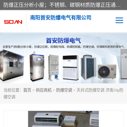
防爆正压分析小屋；不锈钢、碳钢材质防爆正压通风柜，分上下、左右、外挂三种款式；立式、挂式防爆配电柜体；不锈钢、碳钢防爆变频、磁力、星三角启动器；不锈钢、碳钢、铸铝防爆控制箱柜；可操作按键、多块式防爆仪表箱；多材质防爆接线箱；台式防爆电脑、防爆监视器。产品适配石油、化工、煤炭、电力、纺织、酿酒、航天、铁路、冶金、船舶、消防、市政等多行业工况使用。
南阳首安防爆电气有限公司
防爆小屋
防爆正压柜
防爆空调
防爆配电箱
防爆控制箱
防爆接线箱
当前位置：
首页
>
供应商机
>
防爆空调
> 天井式防爆空调 济南10p防
防爆操作柱
防爆监视显示器
爆空调
防爆检修箱
防爆暖风机