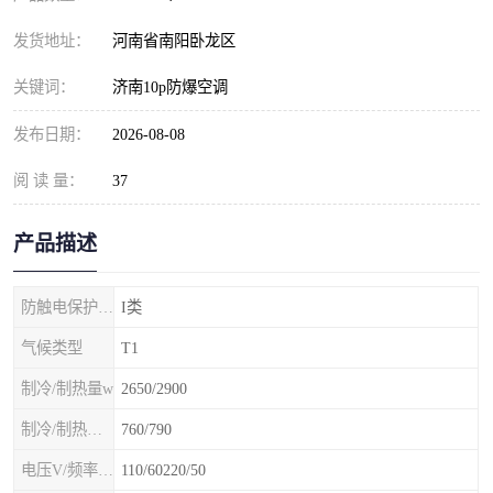
发货地址：
河南省南阳卧龙区
关键词：
济南10p防爆空调
发布日期：
2026-08-08
阅 读 量：
37
产品描述
防触电保护等级
I类
气候类型
T1
制冷/制热量w
2650/2900
制冷/制热额定功率W
760/790
电压V/频率Hz
110/60220/50