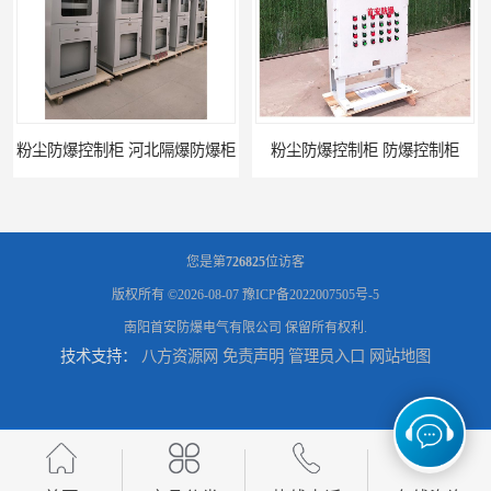
柜
粉尘防爆控制柜 防爆控制柜
您是第
726825
位访客
版权所有 ©2026-08-07
豫ICP备2022007505号-5
南阳首安防爆电气有限公司
保留所有权利.
技术支持：
八方资源网
免责声明
管理员入口
网站地图
防腐防尘防爆控制柜 广西不锈钢防爆柜
防腐防尘防爆控制柜 湖北防爆控制箱