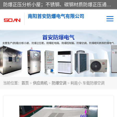
防爆正压分析小屋；不锈钢、碳钢材质防爆正压通风柜，分上下、左右、外挂三种款式；立式、挂式防爆配电柜体；不锈钢、碳钢防爆变频、磁力、星三角启动器；不锈钢、碳钢、铸铝防爆控制箱柜；可操作按键、多块式防爆仪表箱；多材质防爆接线箱；台式防爆电脑、防爆监视器。产品适配石油、化工、煤炭、电力、纺织、酿酒、航天、铁路、冶金、船舶、消防、市政等多行业工况使用。
南阳首安防爆电气有限公司
防爆小屋
防爆正压柜
防爆空调
防爆配电箱
防爆控制箱
防爆接线箱
当前位置：
首页
>
供应商机
>
防爆空调
> 耗能小 车载防爆空调
防爆操作柱
防爆监视显示器
防爆检修箱
防爆暖风机