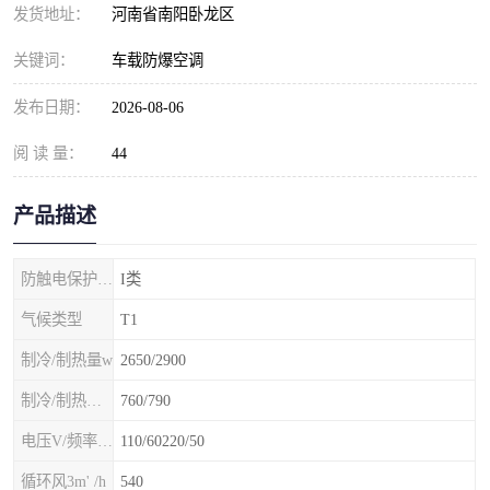
发货地址：
河南省南阳卧龙区
关键词：
车载防爆空调
发布日期：
2026-08-06
阅 读 量：
44
产品描述
防触电保护等级
I类
气候类型
T1
制冷/制热量w
2650/2900
制冷/制热额定功率W
760/790
电压V/频率Hz
110/60220/50
循环风3m' /h
540