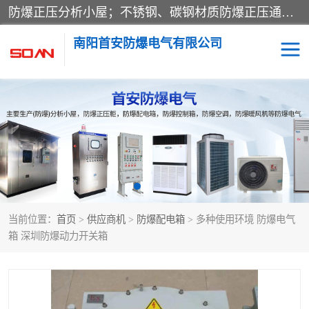
防爆正压分析小屋；不锈钢、碳钢材质防爆正压通风柜，分上下、左右、外挂三种款式；立式、挂式防爆配电柜体；不锈钢、碳钢防爆变频、磁力、星三角启动器；不锈钢、碳钢、铸铝防爆控制箱柜；可操作按键、多块式防爆仪表箱；多材质防爆接线箱；台式防爆电脑、防爆监视器。产品适配石油、化工、煤炭、电力、纺织、酿酒、航天、铁路、冶金、船舶、消防、市政等多行业工况使用。
南阳首安防爆电气有限公司
防爆小屋
防爆正压柜
防爆空调
防爆配电箱
防爆控制箱
防爆接线箱
当前位置：
首页
>
供应商机
>
防爆配电箱
> 多种使用环境 防爆电气
防爆操作柱
防爆监视显示器
箱 深圳防爆动力开关箱
防爆检修箱
防爆暖风机