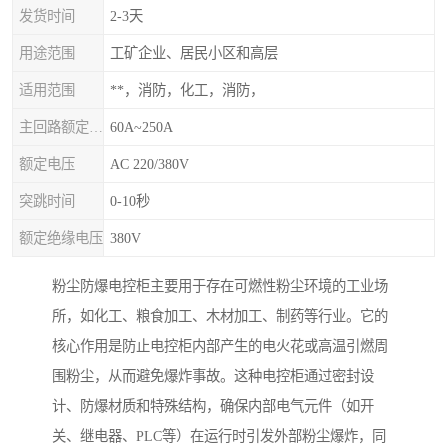
发货时间
2-3天
用途范围
工矿企业、居民小区和高层
适用范围
**，消防，化工，消防，
主回路额定电流
60A~250A
额定电压
AC 220/380V
突跳时间
0-10秒
额定绝缘电压
380V
粉尘防爆电控柜主要用于存在可燃性粉尘环境的工业场
所，如化工、粮食加工、木材加工、制药等行业。它的
核心作用是防止电控柜内部产生的电火花或高温引燃周
围粉尘，从而避免爆炸事故。这种电控柜通过密封设
计、防爆材质和特殊结构，确保内部电气元件（如开
关、继电器、PLC等）在运行时引发外部粉尘爆炸，同