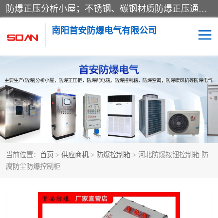
防爆正压分析小屋；不锈钢、碳钢材质防爆正压通风柜，分上下、左右、外挂三种款式；立式、挂式防爆配电柜体；不锈钢、碳钢防爆变频、磁力、星三角启动器；不锈钢、碳钢、铸铝防爆控制箱柜；可操作按键、多块式防爆仪表箱；多材质防爆接线箱；台式防爆电脑、防爆监视器。产品适配石油、化工、煤炭、电力、纺织、酿酒、航天、铁路、冶金、船舶、消防、市政等多行业工况使用。
南阳首安防爆电气有限公司
防爆小屋
防爆正压柜
防爆空调
防爆配电箱
防爆控制箱
防爆接线箱
当前位置：
首页
>
供应商机
>
防爆控制箱
> 河北防爆按钮控制箱 防
防爆操作柱
防爆监视显示器
腐防尘防爆控制柜
防爆检修箱
防爆暖风机