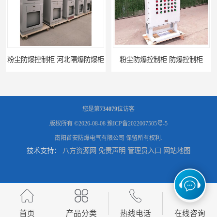
北隔爆防爆柜
粉尘防爆控制柜 防爆控制柜
您是第
734079
位访客
版权所有 ©2026-08-08
豫ICP备2022007505号-5
南阳首安防爆电气有限公司
保留所有权利.
技术支持：
八方资源网
免责声明
管理员入口
网站地图
防腐防尘防爆控制柜 广西不锈钢防爆柜
防腐防尘防爆控制柜 湖北防爆控制箱
首页
产品分类
热线电话
在线咨询