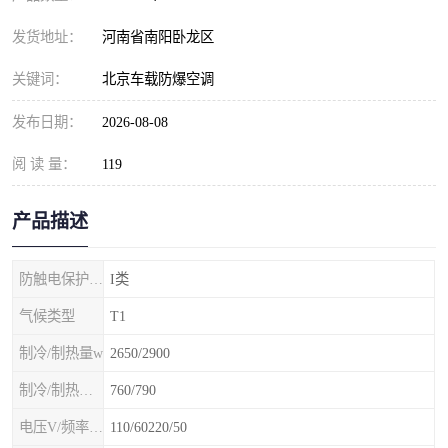
发货地址：
河南省南阳卧龙区
关键词：
北京车载防爆空调
发布日期：
2026-08-08
阅 读 量：
119
产品描述
防触电保护等级
I类
气候类型
T1
制冷/制热量w
2650/2900
制冷/制热额定功率W
760/790
电压V/频率Hz
110/60220/50