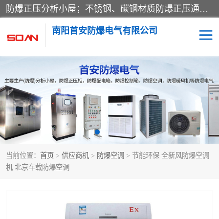
防爆正压分析小屋；不锈钢、碳钢材质防爆正压通风柜，分上下、左右、外挂三种款式；立式、挂式防爆配电柜体；不锈钢、碳钢防爆变频、磁力、星三角启动器；不锈钢、碳钢、铸铝防爆控制箱柜；可操作按键、多块式防爆仪表箱；多材质防爆接线箱；台式防爆电脑、防爆监视器。产品适配石油、化工、煤炭、电力、纺织、酿酒、航天、铁路、冶金、船舶、消防、市政等多行业工况使用。
南阳首安防爆电气有限公司
防爆小屋
防爆正压柜
防爆空调
防爆配电箱
防爆控制箱
防爆接线箱
当前位置：
首页
>
供应商机
>
防爆空调
> 节能环保 全新风防爆空调
防爆操作柱
防爆监视显示器
机 北京车载防爆空调
防爆检修箱
防爆暖风机