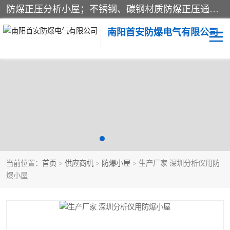
防爆正压分析小屋；不锈钢、碳钢材质防爆正压通风柜，分上下、左右、外挂三种款式；立式、挂式防爆配电柜体；不锈钢、碳钢防爆变频、磁力、星三角启动器；不锈钢、碳钢、铸铝防爆控制箱柜；可操作按键、多块式防爆仪表箱；多材质防爆接线箱；台式防爆电脑、防爆监视器。产品适配石油、化工、煤炭、电力、纺织、酿酒、航天、铁路、冶金、船舶、消防、市政等多行业工况使用。
南阳首安防爆电气有限公司
防爆小屋
防爆正压柜
防爆空调
防爆配电箱
防爆控制箱
防爆接线箱
当前位置：
首页
>
供应商机
>
防爆小屋
> 生产厂家 深圳分析仪用防
防爆操作柱
防爆监视显示器
爆小屋
防爆检修箱
防爆暖风机