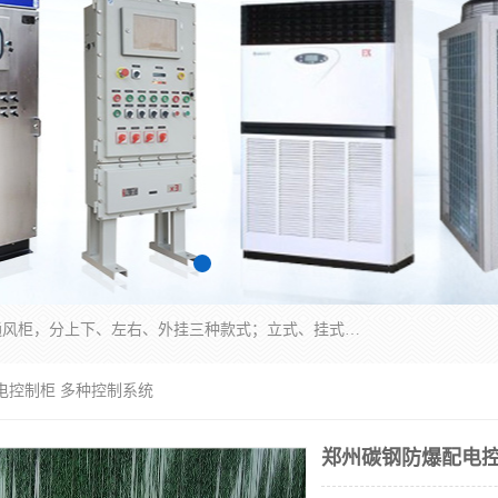
防爆正压分析小屋；不锈钢、碳钢材质防爆正压通风柜，分上下、左右、外挂三种款式；立式、挂式防爆配电柜体；不锈钢、碳钢防爆变频、磁力、星三角启动器；不锈钢、碳钢、铸铝防爆控制箱柜；可操作按键、多块式防爆仪表箱；多材质防爆接线箱；台式防爆电脑、防爆监视器。产品适配石油、化工、煤炭、电力、纺织、酿酒、航天、铁路、冶金、船舶、消防、市政等多行业工况使用。
电控制柜 多种控制系统
郑州碳钢防爆配电控