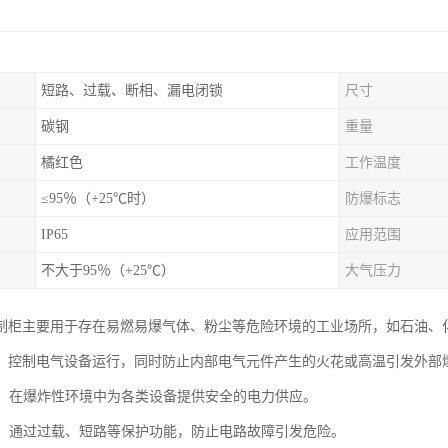
短路、过载、断相、漏电闭锁
尺寸
碳钢
重量
橘红色
工作温度
≤95％（+25℃时）
防爆标志
IP65
应用范围
不大于95％（+25℃）
大气压力
制柜主要用于存在易燃易爆气体、粉尘等危险环境的工业场所，如石油、
、控制电气设备运行，同时防止内部电气元件产生的火花或高温引发外部
分配：在爆炸性环境中为各类设备提供安全的电力供应。
保护：通过过载、短路等保护功能，防止电路故障引发危险。