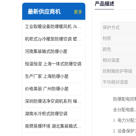
产品描述
最新供应商机
更多
工业取暖设备防爆暖风机 2kw-30kw 壁挂式、立式
保护方式
材质
机柜式2p冷暖型防爆空调 壁挂式防爆空调 定制厂家
颜色
河南集装箱式防爆小屋
相对温度
恒温恒湿 上海一体式防爆空调
控制箱防护等级
生产厂家 上海防爆小屋
平均相对湿度
价格美丽 广州防爆小屋
防爆配电控
深圳防爆洁净空调机系列 噪音低
全分配电能
湖南水冷柜式防爆空调
1. 电力
易燃易爆环境 湖北集装箱式防爆小屋
2. 设备