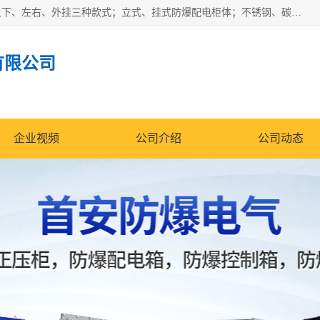
防爆正压分析小屋；不锈钢、碳钢材质防爆正压通风柜，分上下、左右、外挂三种款式；立式、挂式防爆配电柜体；不锈钢、碳钢防爆变频、磁力、星三角启动器；不锈钢、碳钢、铸铝防爆控制箱柜；可操作按键、多块式防爆仪表箱；多材质防爆接线箱；台式防爆电脑、防爆监视器。产品适配石油、化工、煤炭、电力、纺织、酿酒、航天、铁路、冶金、船舶、消防、市政等多行业工况使用。
有限公司
企业视频
公司介绍
公司动态