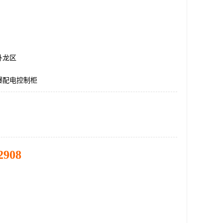
卧龙区
爆配电控制柜
2908