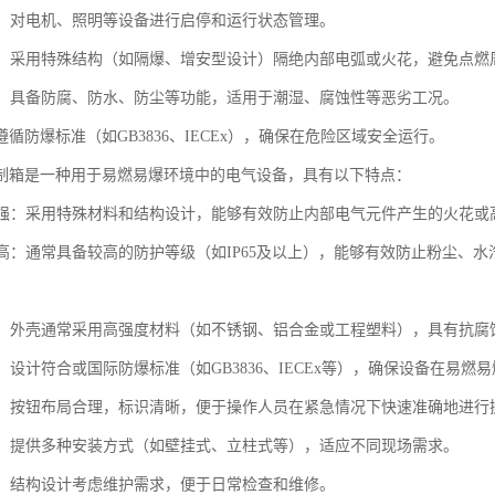
控制：对电机、照明等设备进行启停和运行状态管理。
安全：采用特殊结构（如隔爆、增安型设计）隔绝内部电弧或火花，避免点
适应：具备防腐、防水、防尘等功能，适用于潮湿、腐蚀性等恶劣工况。
循防爆标准（如GB3836、IECEx），确保在危险区域安全运行。
制箱是一种用于易燃易爆环境中的电气设备，具有以下特点：
性能强：采用特殊材料和结构设计，能够有效防止内部电气元件产生的火花
等级高：通常具备较高的防护等级（如IP65及以上），能够有效防止粉尘
性好：外壳通常采用高强度材料（如不锈钢、铝合金或工程塑料），具有抗
高：设计符合或国际防爆标准（如GB3836、IECEx等），确保设备在易
简便：按钮布局合理，标识清晰，便于操作人员在紧急情况下快速准确地进行
灵活：提供多种安装方式（如壁挂式、立柱式等），适应不同现场需求。
方便：结构设计考虑维护需求，便于日常检查和维修。