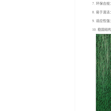
7. 环保合
8. 易于
9. 适应
10. 稳