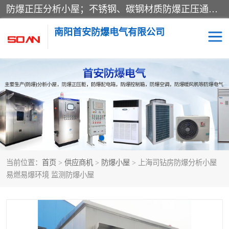
防爆正压分析小屋；不锈钢、碳钢材质防爆正压通风柜，分上下、左右、外挂三种款式；立式、挂式防爆配电柜体；不锈钢、碳钢防爆变频、磁力、星三角启动器；不锈钢、碳钢、铸铝防爆控制箱柜；可操作按键、多块式防爆仪表箱；多材质防爆接线箱；台式防爆电脑、防爆监视器。产品适配石油、化工、煤炭、电力、纺织、酿酒、航天、铁路、冶金、船舶、消防、市政等多行业工况使用。
南阳首安防爆电气有限公司
防爆小屋
防爆正压柜
防爆空调
防爆配电箱
防爆控制箱
防爆接线箱
当前位置：
首页
>
供应商机
>
防爆小屋
> 上海司钻房防爆分析小屋
防爆操作柱
防爆监视显示器
易燃易爆环境 监测防爆小屋
防爆检修箱
防爆暖风机