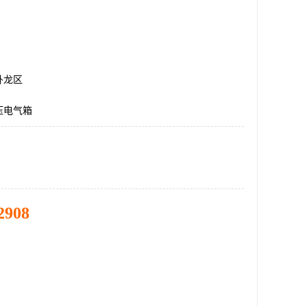
卧龙区
压电气箱
2908