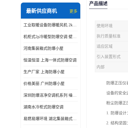
产品描述
最新供应商机
更多
工业取暖设备防爆暖风机 2kw-30kw 壁挂式、立式
使用环境
执行质量标准
机柜式2p冷暖型防爆空调 壁挂式防爆空调 定制厂家
适应区域
河南集装箱式防爆小屋
引入装置形式
恒温恒湿 上海一体式防爆空调
内部
生产厂家 上海防爆小屋
防爆正压仪
价格美丽 广州防爆小屋
设备的安全
深圳防爆洁净空调机系列 噪音低
粉尘防爆正
湖南水冷柜式防爆空调
1. 防爆
易燃易爆环境 湖北集装箱式防爆小屋
2. 结构