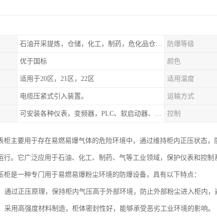
石油开采提炼，仓储，化工，制药，危化品仓库工业设施等含有易燃易爆气体的环境
防爆等级
优于国标
颜色
适用于20区，21区，22区
适用温度
电缆压紧式引入装置。
运输方式
可安装各种仪表，变频器，PLC、软启动器、触摸屏、计算机控制系统
控制
表柜主要用于存在易燃易爆气体的危险环境中，通过维持柜内正压状态，
运行。它广泛应用于石油、化工、制药、气等工业领域，保护仪表和控制
压柜是一种专门用于易燃易爆粉尘环境的防爆设备，具有以下特点：
设计：通过正压原理，保持柜内气压高于外部环境，防止外部粉尘进入柜内，
坚固：采用高强度材料制造，柜体密封性好，能够承受恶劣工业环境的影响。