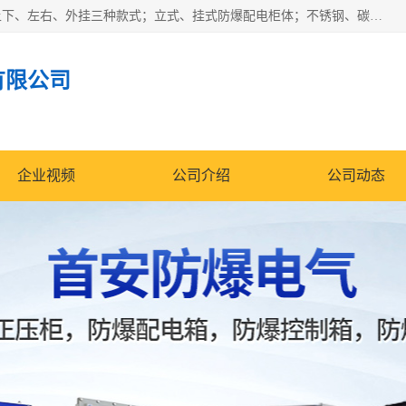
防爆正压分析小屋；不锈钢、碳钢材质防爆正压通风柜，分上下、左右、外挂三种款式；立式、挂式防爆配电柜体；不锈钢、碳钢防爆变频、磁力、星三角启动器；不锈钢、碳钢、铸铝防爆控制箱柜；可操作按键、多块式防爆仪表箱；多材质防爆接线箱；台式防爆电脑、防爆监视器。产品适配石油、化工、煤炭、电力、纺织、酿酒、航天、铁路、冶金、船舶、消防、市政等多行业工况使用。
有限公司
企业视频
公司介绍
公司动态