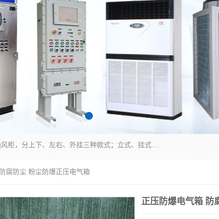
防爆正压分析小屋；不锈钢、碳钢材质防爆正压通风柜，分上下、左右、外挂三种款式；立式、挂式防爆配电柜体；不锈钢、碳钢防爆变频、磁力、星三角启动器；不锈钢、碳钢、铸铝防爆控制箱柜；可操作按键、多块式防爆仪表箱；多材质防爆接线箱；台式防爆电脑、防爆监视器。产品适配石油、化工、煤炭、电力、纺织、酿酒、航天、铁路、冶金、船舶、消防、市政等多行业工况使用。
 防腐防尘 粉尘防爆正压电气箱
正压防爆电气箱 防