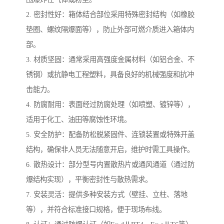
2. 密封性好：箱体结合部位采用特殊密封结构（如橡胶
垫圈、螺纹隔爆面等），防止外部可燃介质进入箱体内
部。
3. 材质坚固：通常采用高强度金属材料（如铝合金、不
锈钢）或抗静电工程塑料，具备良好的机械强度和抗冲
击能力。
4. 防腐耐用：表面经过防腐处理（如喷塑、镀锌等），
适用于化工、油田等腐蚀性环境。
5. 安全防护：配备防松脱紧固件、连锁装置或特殊开盖
结构，确保非人员无法随意开启，维护时需工具操作。
6. 散热设计：部分型号内置散热片或通风通道（通过防
爆结构实现），平衡密封性与散热需求。
7. 安装灵活：提供多种安装方式（壁挂、立柱、落地
等），并符合标准接口规格，便于现场布线。