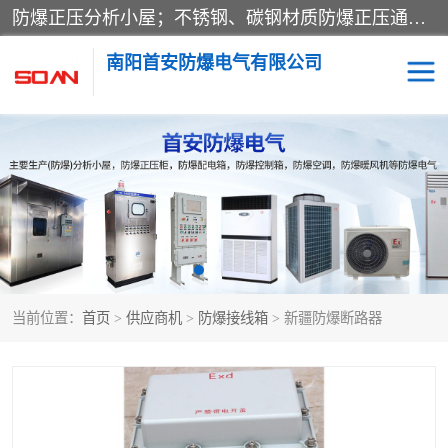
防爆正压分析小屋；不锈钢、碳钢材质防爆正压通风柜，分上下、左右、外挂三种款式；立式、挂式防爆配电柜体；不锈钢、碳钢防爆变频、磁力、星三角启动器；不锈钢、碳钢、铸铝防爆控制箱柜；可操作按键、多块式防爆仪表箱；多材质防爆接线箱；台式防爆电脑、防爆监视器。产品适配石油、化工、煤炭、电力、纺织、酿酒、航天、铁路、冶金、船舶、消防、市政等多行业工况使用。
南阳首安防爆电气有限公司
防爆小屋
防爆正压柜
防爆空调
防爆配电箱
防爆控制箱
防爆接线箱
当前位置：
首页
>
供应商机
>
防爆接线箱
> 新疆防爆断路器
防爆操作柱
防爆监视显示器
防爆检修箱
防爆暖风机