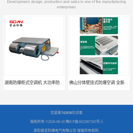
Development, design, production and sales in one of the manufacturing
enterprises
湖南防爆柜式空调机 大功率防爆空调 耗能小
佛山分体壁挂式防爆空调 全新风防爆空调机 节能环保
您是第
742038
位访客
版权所有 ©2026-08-10
豫ICP备2022007505号-5
南阳首安防爆电气有限公司
保留所有权利.