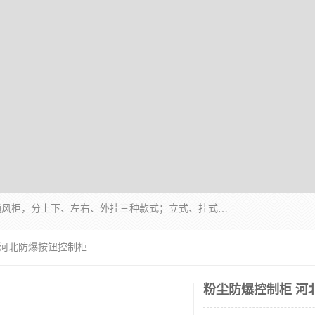
防爆正压分析小屋；不锈钢、碳钢材质防爆正压通风柜，分上下、左右、外挂三种款式；立式、挂式防爆配电柜体；不锈钢、碳钢防爆变频、磁力、星三角启动器；不锈钢、碳钢、铸铝防爆控制箱柜；可操作按键、多块式防爆仪表箱；多材质防爆接线箱；台式防爆电脑、防爆监视器。产品适配石油、化工、煤炭、电力、纺织、酿酒、航天、铁路、冶金、船舶、消防、市政等多行业工况使用。
 河北防爆按钮控制柜
粉尘防爆控制柜 河