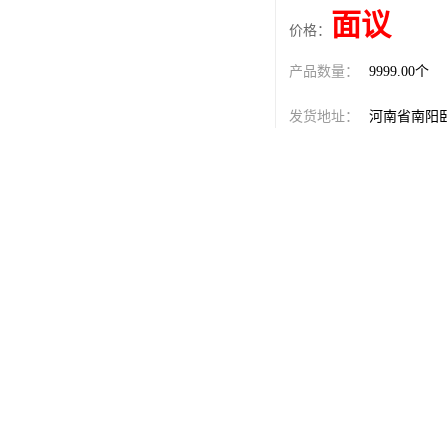
面议
价格：
产品数量：
9999.00个
发货地址：
河南省南阳
关键词：
河北防爆按
发布日期：
2026-08-07
阅 读 量：
200
1763770
销售电话：
在线QQ：