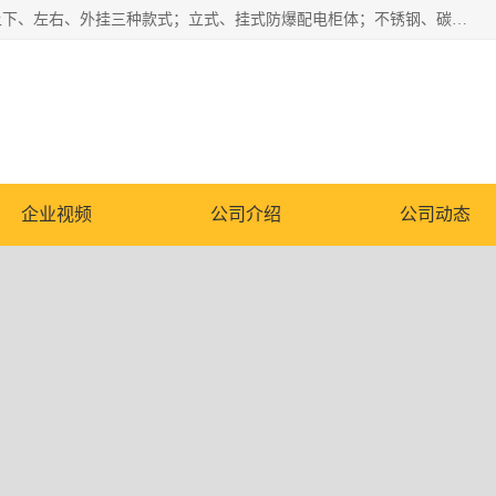
防爆正压分析小屋；不锈钢、碳钢材质防爆正压通风柜，分上下、左右、外挂三种款式；立式、挂式防爆配电柜体；不锈钢、碳钢防爆变频、磁力、星三角启动器；不锈钢、碳钢、铸铝防爆控制箱柜；可操作按键、多块式防爆仪表箱；多材质防爆接线箱；台式防爆电脑、防爆监视器。产品适配石油、化工、煤炭、电力、纺织、酿酒、航天、铁路、冶金、船舶、消防、市政等多行业工况使用。
企业视频
公司介绍
公司动态