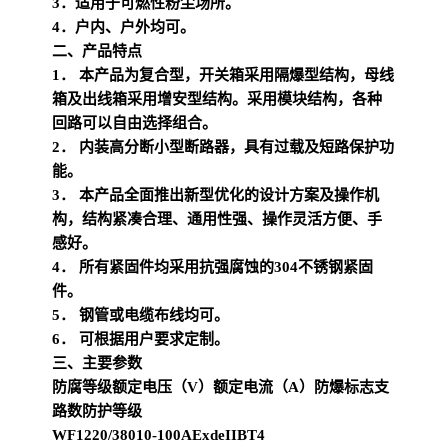
3．适用于可燃性粉尘场所。
4．户内、户外均可。
二、产品特点
1． 本产品为复合型，开关箱采用隔爆型结构，母线
箱及出线箱采用增安型结构。采用模块结构，各种
回路可以自由选择组合。
2． 内装高分断小型断路器，具有过载及短路保护功
能。
3． 本产品全面推出新型优化的设计方案及操作机
构，结构紧凑合理、通用性强、操作灵活方便、手
感好。
4． 所有紧固件均采用抗强腐蚀的304不锈钢紧固
件。
5． 钢管或电缆布线均可。
6． 可根据用户要求定制。
三、主要参数
防腐等级
额定电压（V）
额定电流（A）
防爆标志
支
路数
防护等级
WF1
220/380
10-100A
ExdeIIBT4