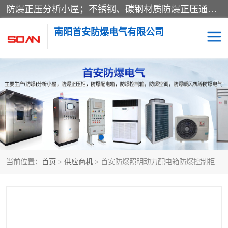
防爆正压分析小屋；不锈钢、碳钢材质防爆正压通风柜，分上下、左右、外挂三种款式；立式、挂式防爆配电柜体；不锈钢、碳钢防爆变频、磁力、星三角启动器；不锈钢、碳钢、铸铝防爆控制箱柜；可操作按键、多块式防爆仪表箱；多材质防爆接线箱；台式防爆电脑、防爆监视器。产品适配石油、化工、煤炭、电力、纺织、酿酒、航天、铁路、冶金、船舶、消防、市政等多行业工况使用。
南阳首安防爆电气有限公司
防爆小屋
防爆正压柜
防爆空调
防爆配电箱
防爆控制箱
防爆接线箱
当前位置：
首页
>
供应商机
> 首安防爆照明动力配电箱防爆控制柜
防爆操作柱
防爆监视显示器
防爆检修箱
防爆暖风机