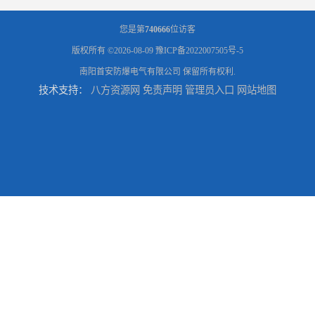
您是第
740666
位访客
版权所有 ©2026-08-09
豫ICP备2022007505号-5
南阳首安防爆电气有限公司
保留所有权利.
技术支持：
八方资源网
免责声明
管理员入口
网站地图
北京正压防爆柜 正压防爆电气箱 防腐防尘
深圳正压型防爆电箱 正压防爆电气箱 安全便捷好操作
湖南防爆柜式空调机 大功率防爆空调 耗能小
佛山分体壁挂式防爆空调 全新风防爆空调机 节能环保